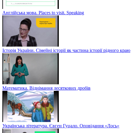
Англійська мова. Places to visit. Speaking
Історія України. Сімейні історії як частина історії рідного краю
Математика. Віднімання десяткових дробів
Українська література. Євген Гуцало. Оповідання «Лось»