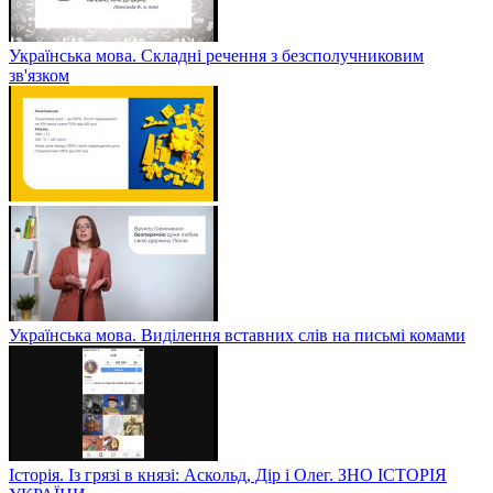
Українська мова. Складні речення з безсполучниковим
зв'язком
Українська мова. Виділення вставних слів на письмі комами
Історія. Із грязі в князі: Аскольд, Дір і Олег. ЗНО ІСТОРІЯ