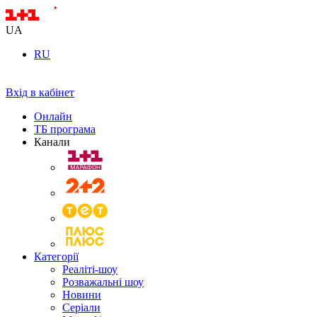
UA
RU
Вхід в кабінет
Онлайн
ТБ програма
Канали
Категорії
Реаліті-шоу
Розважальні шоу
Новини
Серіали