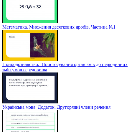
Математика. Множення десяткових дробів. Частина №1
Природознавство. Пристосування організмів до періодичних
змін умов середовища
Українська мова. Додаток. Другорядні члени речення