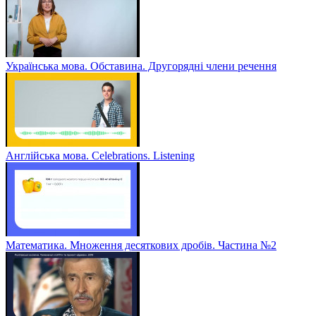
Українська мова. Обставина. Другорядні члени речення
Англійська мова. Celebrations. Listening
Математика. Множення десяткових дробів. Частина №2