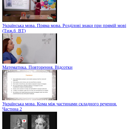
Українська мова. Пряма мова. Розділові знаки при прямій мові
(Тиж.6_ВТ)
Математика. Повторення. Відсотки
Українська мова. Кома між частинами складного речення.
Частина 2