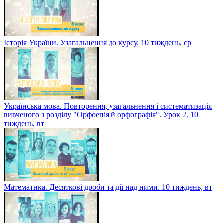
Історія України. Узагальнення до курсу. 10 тиждень, ср
Українська мова. Повторення, узагальнення і систематизація
вивченого з розділу "Орфоепія й орфографія". Урок 2. 10
тиждень, вт
Математика. Десяткові дроби та дії над ними. 10 тиждень, вт