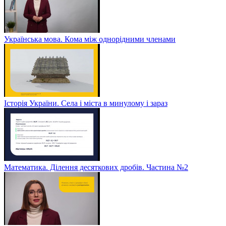
Українська мова. Кома між однорідними членами
Історія України. Села і міста в минулому і зараз
Математика. Ділення десяткових дробів. Частина №2