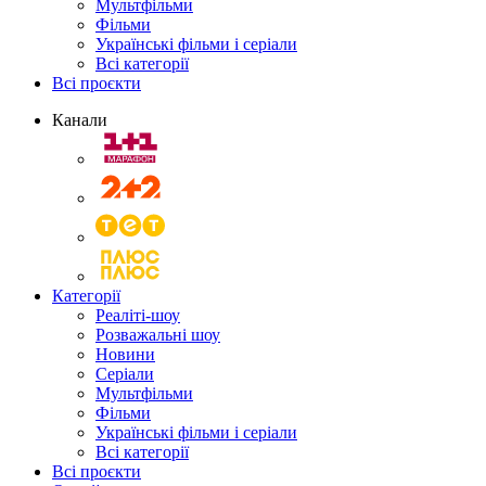
Мультфільми
Фільми
Українські фільми і серіали
Всі категорії
Всі проєкти
Канали
Категорії
Реаліті-шоу
Розважальні шоу
Новини
Серіали
Мультфільми
Фільми
Українські фільми і серіали
Всі категорії
Всі проєкти