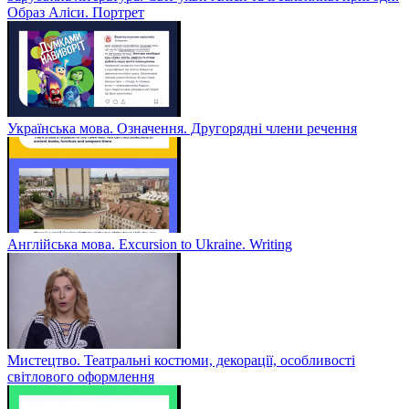
Образ Аліси. Портрет
Українська мова. Означення. Другорядні члени речення
Англійська мова. Excursion to Ukraine. Writing
Мистецтво. Театральні костюми, декорації, особливості
світлового оформлення