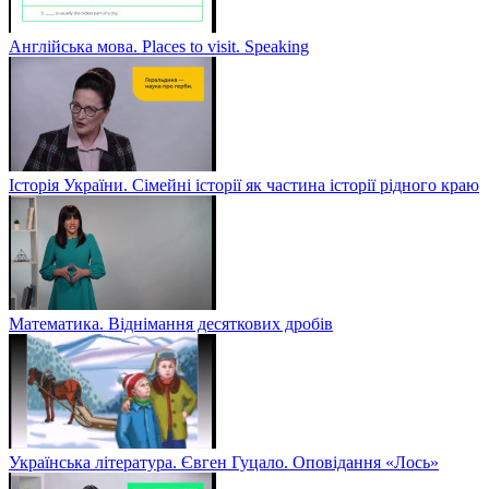
Англійська мова. Places to visit. Speaking
Історія України. Сімейні історії як частина історії рідного краю
Математика. Віднімання десяткових дробів
Українська література. Євген Гуцало. Оповідання «Лось»