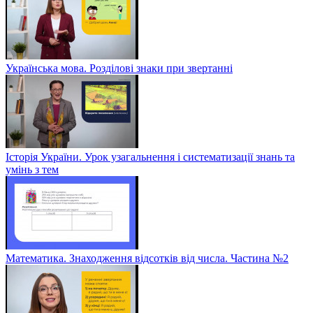
Українська мова. Розділові знаки при звертанні
Історія України. Урок узагальнення і систематизації знань та
умінь з тем
Математика. Знаходження відсотків від числа. Частина №2