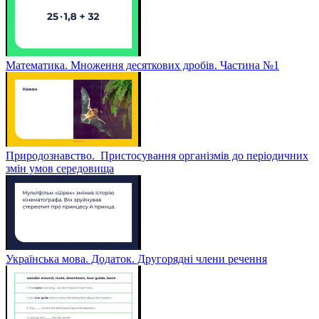
Математика. Множення десяткових дробів. Частина №1
Природознавство. Пристосування організмів до періодичних
змін умов середовища
Українська мова. Додаток. Другорядні члени речення