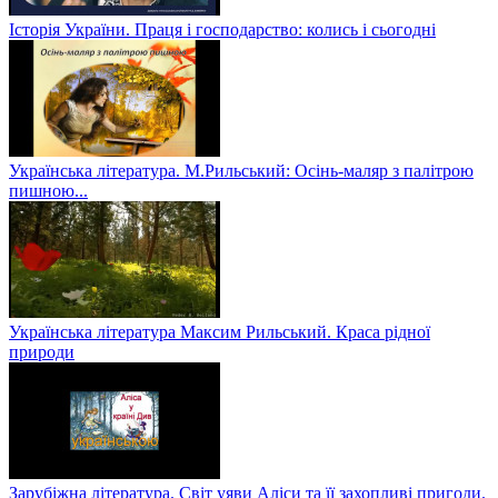
Історія України. Праця і господарство: колись і сьогодні
Українська література. М.Рильський: Осінь-маляр з палітрою
пишною...
Українська література Максим Рильський. Краса рідної
природи
Зарубіжна література. Світ уяви Аліси та її захопливі пригоди.