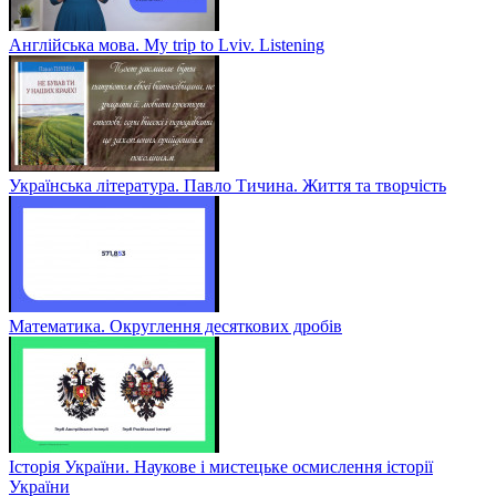
Англійська мова. My trip to Lviv. Listening
Українська література. Павло Тичина. Життя та творчість
Математика. Округлення десяткових дробів
Історія України. Наукове і мистецьке осмислення історії
України