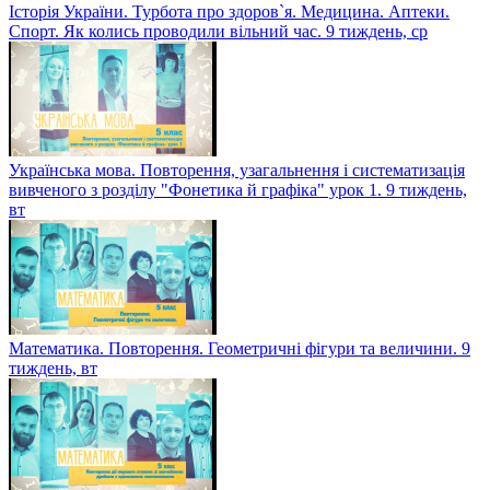
Історія України. Турбота про здоров`я. Медицина. Аптеки.
Спорт. Як колись проводили вільний час. 9 тиждень, ср
Українська мова. Повторення, узагальнення і систематизація
вивченого з розділу "Фонетика й графіка" урок 1. 9 тиждень,
вт
Математика. Повторення. Геометричні фігури та величини. 9
тиждень, вт