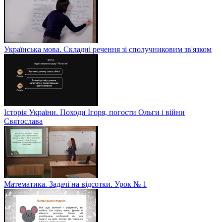
Українська мова. Складні речення зі сполучниковим зв'язком
Історія України. Походи Ігоря, погости Ольги і війни
Святослава
Математика. Задачі на відсотки. Урок № 1