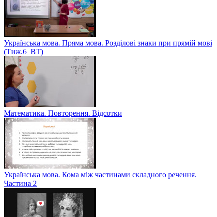
Українська мова. Пряма мова. Розділові знаки при прямій мові
(Тиж.6_ВТ)
Математика. Повторення. Відсотки
Українська мова. Кома між частинами складного речення.
Частина 2