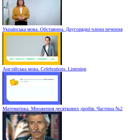
Українська мова. Обставина. Другорядні члени речення
Англійська мова. Celebrations. Listening
Математика. Множення десяткових дробів. Частина №2