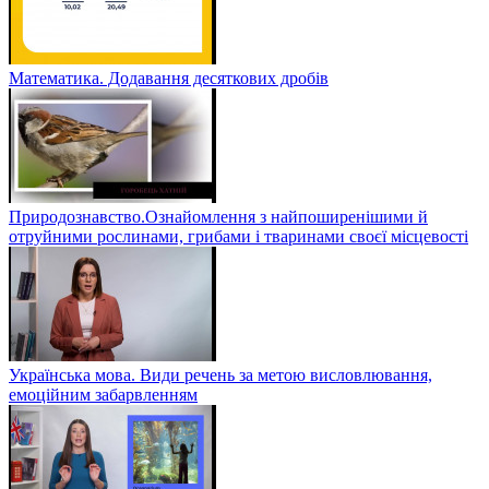
Математика. Додавання десяткових дробів
Природознавство.Ознайомлення з найпоширенішими й
отруйними рослинами, грибами і тваринами своєї місцевості
Українська мова. Види речень за метою висловлювання,
емоційним забарвленням