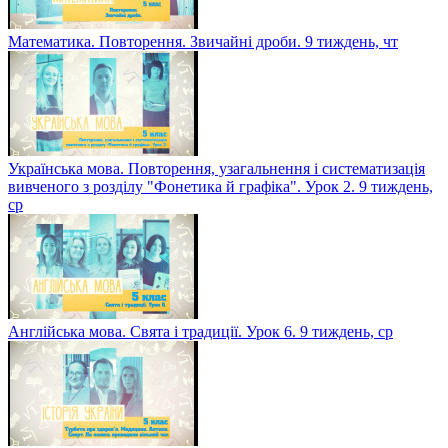
Математика. Повторення. Звичайні дроби. 9 тиждень, чт
Українська мова. Повторення, узагальнення і систематизація
вивченого з розділу "Фонетика й графіка". Урок 2. 9 тиждень,
ср
Англійська мова. Свята і традиції. Урок 6. 9 тиждень, ср