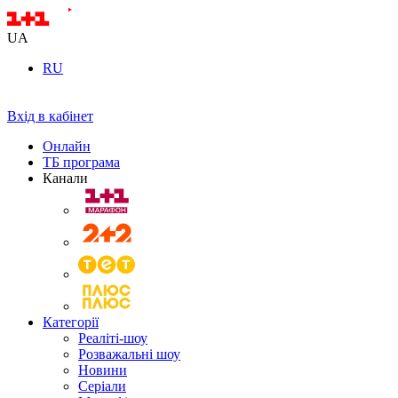
UA
RU
Вхід в кабінет
Онлайн
ТБ програма
Канали
Категорії
Реаліті-шоу
Розважальні шоу
Новини
Серіали