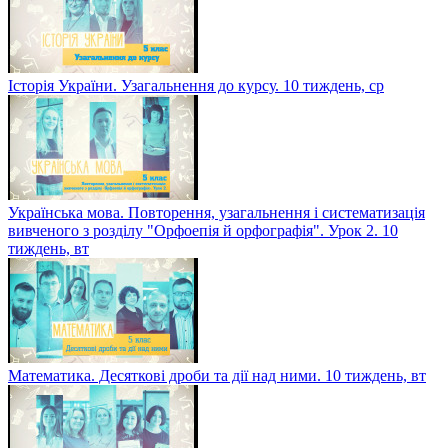
Історія України. Узагальнення до курсу. 10 тиждень, ср
Українська мова. Повторення, узагальнення і систематизація
вивченого з розділу "Орфоепія й орфографія". Урок 2. 10
тиждень, вт
Математика. Десяткові дроби та дії над ними. 10 тиждень, вт