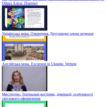
Образ Аліси. Портрет
Українська мова. Означення. Другорядні члени речення
Англійська мова. Excursion to Ukraine. Writing
Мистецтво. Театральні костюми, декорації, особливості
світлового оформлення