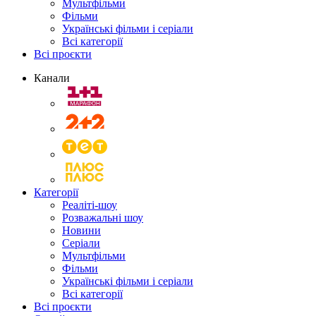
Мультфільми
Фільми
Українські фільми і серіали
Всі категорії
Всі проєкти
Канали
Категорії
Реаліті-шоу
Розважальні шоу
Новини
Серіали
Мультфільми
Фільми
Українські фільми і серіали
Всі категорії
Всі проєкти