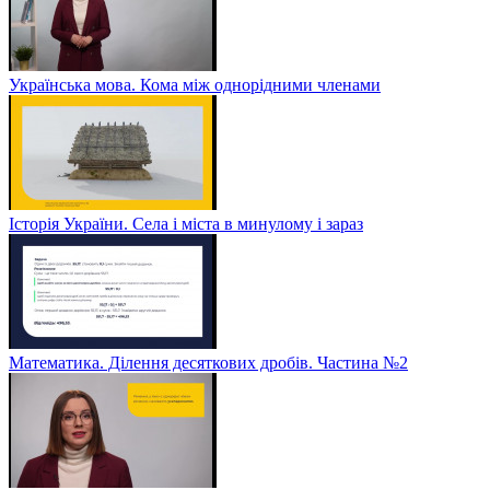
Українська мова. Кома між однорідними членами
Історія України. Села і міста в минулому і зараз
Математика. Ділення десяткових дробів. Частина №2