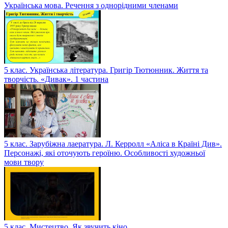
Українська мова. Речення з однорідними членами
5 клас. Українська література. Григір Тютюнник. Життя та
творчість. «Дивак». 1 частина
5 клас. Зарубіжна лаература. Л. Керролл «Аліса в Країні Див».
Персонажі, які оточують героїню. Особливості художньої
мови твору
5 клас. Мистецтво. Як звучить кіно