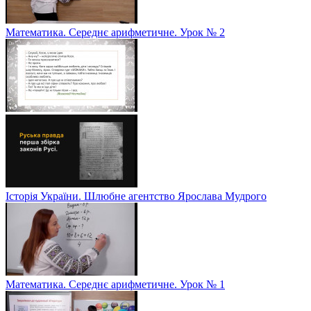
Математика. Середнє арифметичне. Урок № 2
Історія України. Шлюбне агентство Ярослава Мудрого
Математика. Середнє арифметичне. Урок № 1