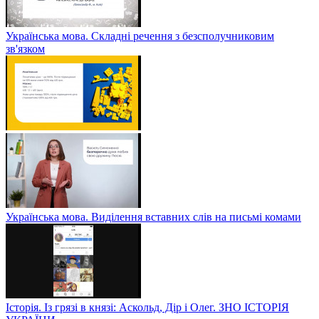
Українська мова. Складні речення з безсполучниковим
зв'язком
Українська мова. Виділення вставних слів на письмі комами
Історія. Із грязі в князі: Аскольд, Дір і Олег. ЗНО ІСТОРІЯ