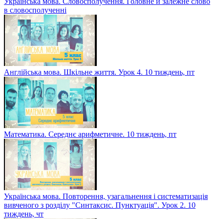
Українська мова. Словосполучення. Головне й залежне слово
в словосполученні
Англійська мова. Шкільне життя. Урок 4. 10 тиждень, пт
Математика. Середнє арифметичне. 10 тиждень, пт
Українська мова. Повторення, узагальнення і систематизація
вивченого з розділу "Синтаксис. Пунктуація". Урок 2. 10
тиждень, чт