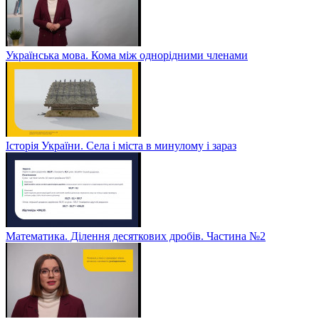
Українська мова. Кома між однорідними членами
Історія України. Села і міста в минулому і зараз
Математика. Ділення десяткових дробів. Частина №2