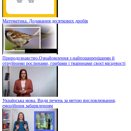
Математика. Додавання десяткових дробів
Природознавство.Ознайомлення з найпоширенішими й
отруйними рослинами, грибами і тваринами своєї місцевості
Українська мова. Види речень за метою висловлювання,
емоційним забарвленням