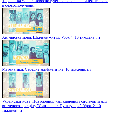
Українська мова. Словосполучення. Головне й залежне слово
в словосполученні
Англійська мова. Шкільне життя. Урок 4. 10 тиждень, пт
Математика. Середнє арифметичне. 10 тиждень, пт
Українська мова. Повторення, узагальнення і систематизація
вивченого з розділу "Синтаксис. Пунктуація". Урок 2. 10
тиждень, чт