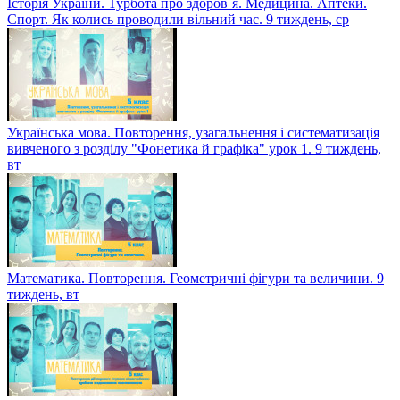
Математика. Повторення. Звичайні дроби. 9 тиждень, чт
Українська мова. Повторення, узагальнення і систематизація
вивченого з розділу "Фонетика й графіка". Урок 2. 9 тиждень,
ср
Англійська мова. Свята і традиції. Урок 6. 9 тиждень, ср