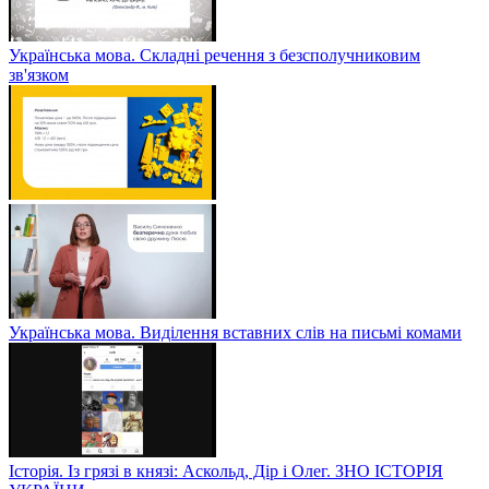
Українська мова. Складні речення з безсполучниковим
зв'язком
Українська мова. Виділення вставних слів на письмі комами
Історія. Із грязі в князі: Аскольд, Дір і Олег. ЗНО ІСТОРІЯ