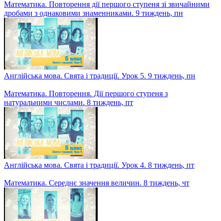
Історія України. Турбота про здоров`я. Медицина. Аптеки.
Спорт. Як колись проводили вільний час. 9 тиждень, ср
Українська мова. Повторення, узагальнення і систематизація
вивченого з розділу "Фонетика й графіка" урок 1. 9 тиждень,
вт
Математика. Повторення. Геометричні фігури та величини. 9
тиждень, вт