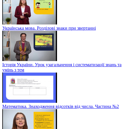
Українська мова. Розділові знаки при звертанні
Історія України. Урок узагальнення і систематизації знань та
умінь з тем
Математика. Знаходження відсотків від числа. Частина №2