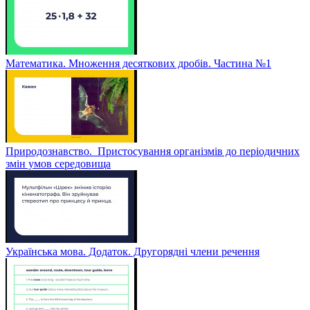
Математика. Множення десяткових дробів. Частина №1
Природознавство. Пристосування організмів до періодичних
змін умов середовища
Українська мова. Додаток. Другорядні члени речення