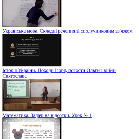
Українська мова. Складні речення зі сполучниковим зв'язком
Історія України. Походи Ігоря, погости Ольги і війни
Святослава
Математика. Задачі на відсотки. Урок № 1