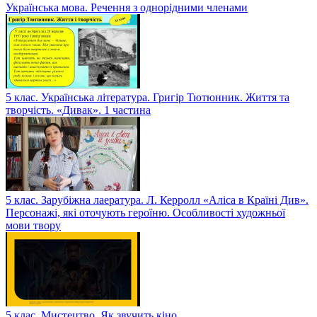
Українська мова. Речення з однорідними членами
5 клас. Українська література. Григір Тютюнник. Життя та
творчість. «Дивак». 1 частина
5 клас. Зарубіжна лаература. Л. Керролл «Аліса в Країні Див».
Персонажі, які оточують героїню. Особливості художньої
мови твору
5 клас. Мистецтво. Як звучить кіно