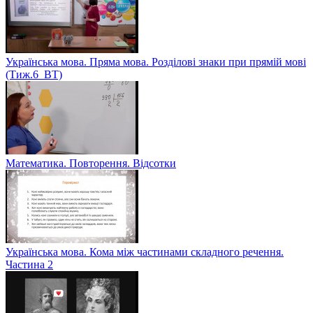
Українська мова. Пряма мова. Розділові знаки при прямій мові
(Тиж.6_ВТ)
Математика. Повторення. Відсотки
Українська мова. Кома між частинами складного речення.
Частина 2