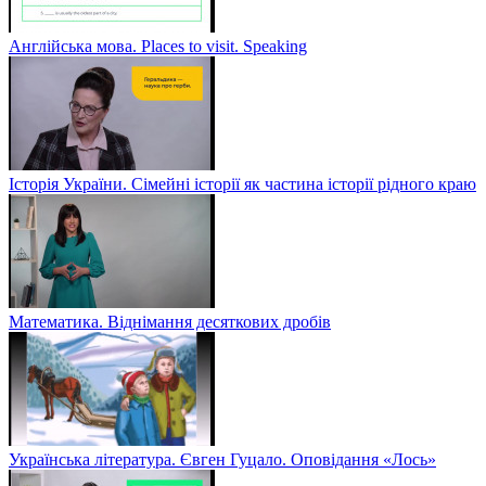
Англійська мова. Places to visit. Speaking
Історія України. Сімейні історії як частина історії рідного краю
Математика. Віднімання десяткових дробів
Українська література. Євген Гуцало. Оповідання «Лось»