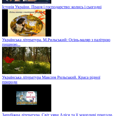
Історія України. Праця і господарство: колись і сьогодні
Українська література. М.Рильський: Осінь-маляр з палітрою
пишною...
Українська література Максим Рильський. Краса рідної
природи
Зарубіжна література. Світ уяви Аліси та її захопливі пригоди.