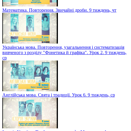
Англійська мова. Шкільне життя. Урок 1. 9 тиждень, пт
Математика. Повторення дії першого ступеня з натуральними
числами. 9 тиждень, пт
Українська мова. Повторення, узагальнення і систематизація
вивченого з розділу "Орфоепія й орфографія". Урок 1. 9
тиждень, чт