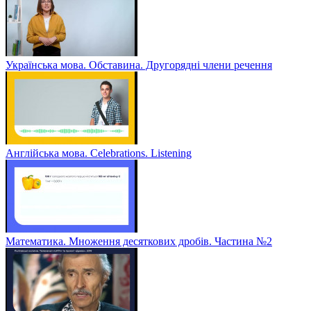
Українська мова. Обставина. Другорядні члени речення
Англійська мова. Celebrations. Listening
Математика. Множення десяткових дробів. Частина №2