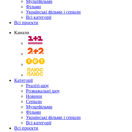
Мультфільми
Фільми
Українські фільми і серіали
Всі категорії
Всі проєкти
Канали
Категорії
Реаліті-шоу
Розважальні шоу
Новини
Серіали
Мультфільми
Фільми
Українські фільми і серіали
Всі категорії
Всі проєкти