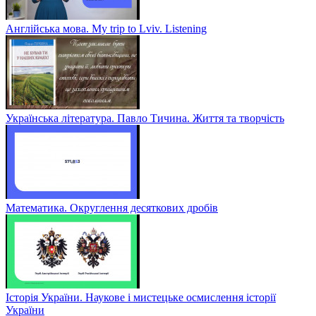
Англійська мова. My trip to Lviv. Listening
Українська література. Павло Тичина. Життя та творчість
Математика. Округлення десяткових дробів
Історія України. Наукове і мистецьке осмислення історії
України