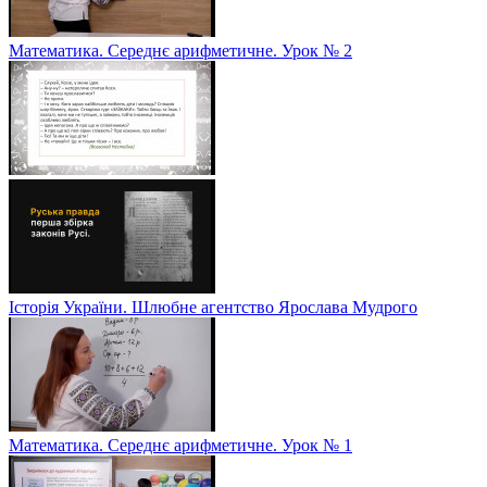
Математика. Середнє арифметичне. Урок № 2
Історія України. Шлюбне агентство Ярослава Мудрого
Математика. Середнє арифметичне. Урок № 1