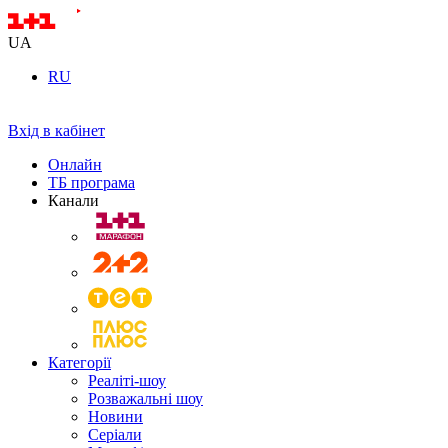
UA
RU
Вхід в кабінет
Онлайн
ТБ програма
Канали
Категорії
Реаліті-шоу
Розважальні шоу
Новини
Серіали