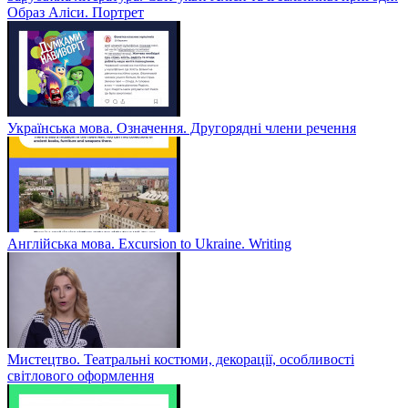
Образ Аліси. Портрет
Українська мова. Означення. Другорядні члени речення
Англійська мова. Excursion to Ukraine. Writing
Мистецтво. Театральні костюми, декорації, особливості
світлового оформлення