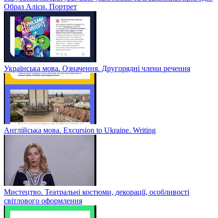
Образ Аліси. Портрет
Українська мова. Означення. Другорядні члени речення
Англійська мова. Excursion to Ukraine. Writing
Мистецтво. Театральні костюми, декорації, особливості
світлового оформлення