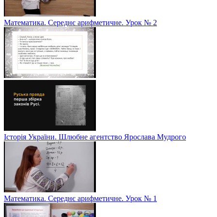
Математика. Середнє арифметичне. Урок № 2
Історія України. Шлюбне агентство Ярослава Мудрого
Математика. Середнє арифметичне. Урок № 1