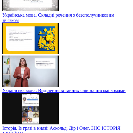
Українська мова. Складні речення з безсполучниковим
зв'язком
Українська мова. Виділення вставних слів на письмі комами
Історія. Із грязі в князі: Аскольд, Дір і Олег. ЗНО ІСТОРІЯ