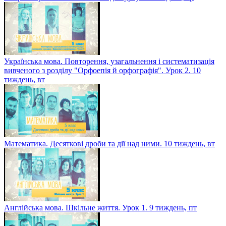
Історія України. Узагальнення до курсу. 10 тиждень, ср
Українська мова. Повторення, узагальнення і систематизація
вивченого з розділу "Орфоепія й орфографія". Урок 2. 10
тиждень, вт
Математика. Десяткові дроби та дії над ними. 10 тиждень, вт