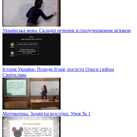
Українська мова. Складні речення зі сполучниковим зв'язком
Історія України. Походи Ігоря, погости Ольги і війни
Святослава
Математика. Задачі на відсотки. Урок № 1