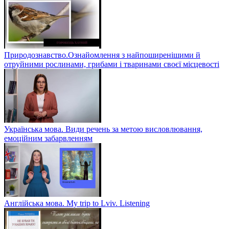
Математика. Додавання десяткових дробів
Природознавство.Ознайомлення з найпоширенішими й
отруйними рослинами, грибами і тваринами своєї місцевості
Українська мова. Види речень за метою висловлювання,
емоційним забарвленням