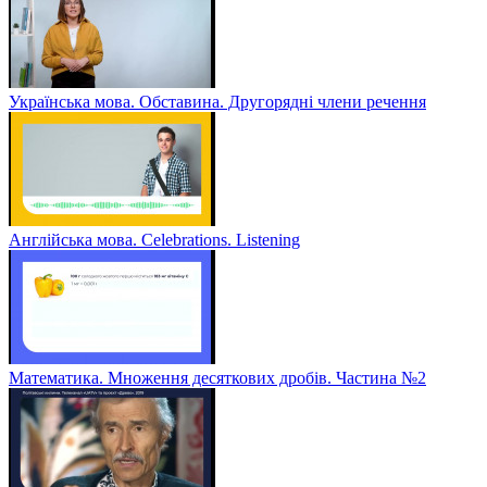
Українська мова. Обставина. Другорядні члени речення
Англійська мова. Celebrations. Listening
Математика. Множення десяткових дробів. Частина №2