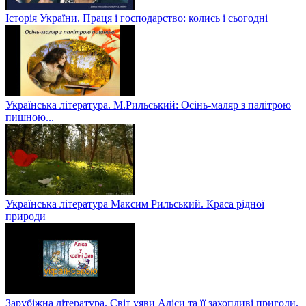
Історія України. Праця і господарство: колись і сьогодні
Українська література. М.Рильський: Осінь-маляр з палітрою
пишною...
Українська література Максим Рильський. Краса рідної
природи
Зарубіжна література. Світ уяви Аліси та її захопливі пригоди.