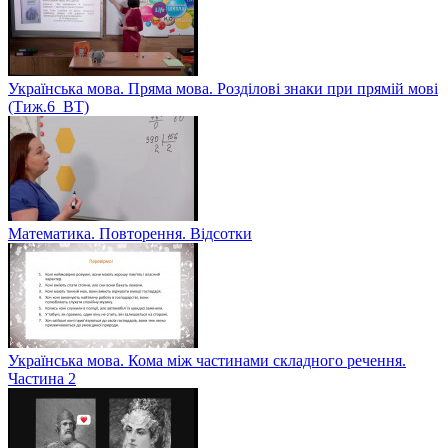
Українська мова. Пряма мова. Розділові знаки при прямій мові
(Тиж.6_ВТ)
Математика. Повторення. Відсотки
Українська мова. Кома між частинами складного речення.
Частина 2