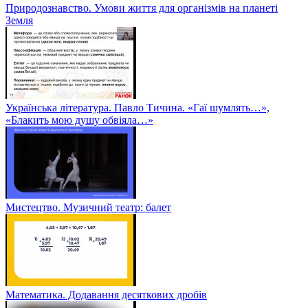
Природознавство. Умови життя для організмів на планеті
Земля
Українська література. Павло Тичина. «Гаї шумлять…»,
«Блакить мою душу обвіяла…»
Мистецтво. Музичний театр: балет