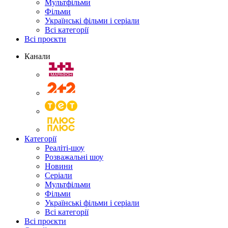
Мультфільми
Фільми
Українські фільми і серіали
Всі категорії
Всі проєкти
Канали
Категорії
Реаліті-шоу
Розважальні шоу
Новини
Серіали
Мультфільми
Фільми
Українські фільми і серіали
Всі категорії
Всі проєкти