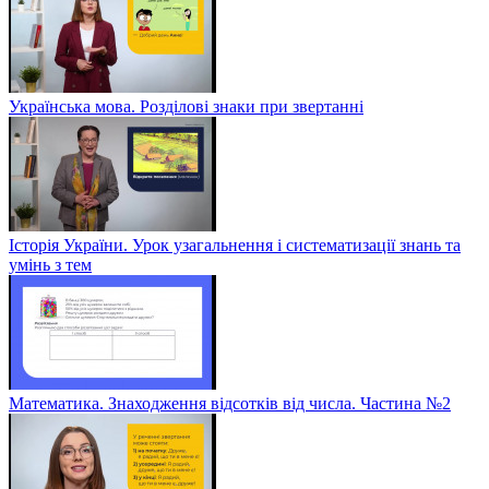
Українська мова. Розділові знаки при звертанні
Історія України. Урок узагальнення і систематизації знань та
умінь з тем
Математика. Знаходження відсотків від числа. Частина №2