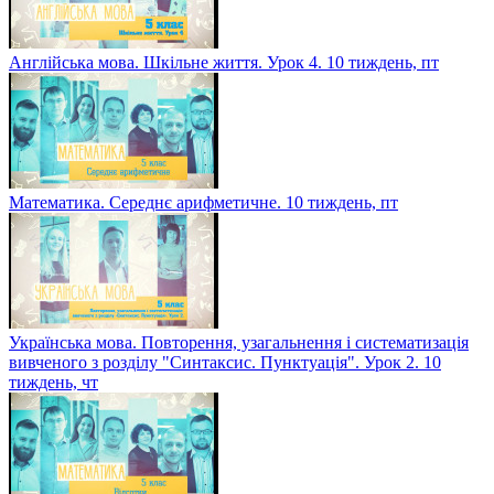
Українська мова. Словосполучення. Головне й залежне слово
в словосполученні
Англійська мова. Шкільне життя. Урок 4. 10 тиждень, пт
Математика. Середнє арифметичне. 10 тиждень, пт
Українська мова. Повторення, узагальнення і систематизація
вивченого з розділу "Синтаксис. Пунктуація". Урок 2. 10
тиждень, чт