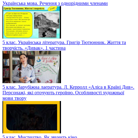
Українська мова. Речення з однорідними членами
5 клас. Українська література. Григір Тютюнник. Життя та
творчість. «Дивак». 1 частина
5 клас. Зарубіжна лаература. Л. Керролл «Аліса в Країні Див».
Персонажі, які оточують героїню. Особливості художньої
мови твору
5 клас. Мистецтво. Як звучить кіно