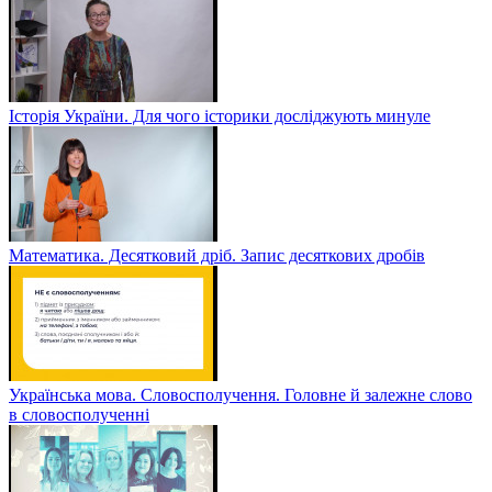
Українська мова. Речення, його граматична основа
Історія України. Для чого історики досліджують минуле
Математика. Десятковий дріб. Запис десяткових дробів