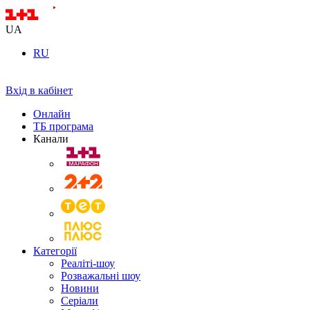
UA
RU
Вхід в кабінет
Онлайн
ТБ програма
Канали
Категорії
Реаліті-шоу
Розважальні шоу
Новини
Серіали