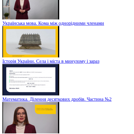
Українська мова. Кома між однорідними членами
Історія України. Села і міста в минулому і зараз
Математика. Ділення десяткових дробів. Частина №2