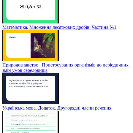
Математика. Множення десяткових дробів. Частина №1
Природознавство. Пристосування організмів до періодичних
змін умов середовища
Українська мова. Додаток. Другорядні члени речення