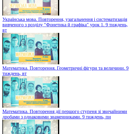
Історія України. Турбота про здоров`я. Медицина. Аптеки.
Спорт. Як колись проводили вільний час. 9 тиждень, ср
Українська мова. Повторення, узагальнення і систематизація
вивченого з розділу "Фонетика й графіка" урок 1. 9 тиждень,
вт
Математика. Повторення. Геометричні фігури та величини. 9
тиждень, вт