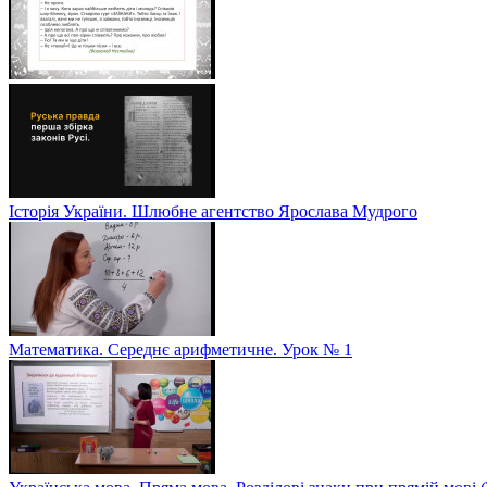
Історія України. Шлюбне агентство Ярослава Мудрого
Математика. Середнє арифметичне. Урок № 1