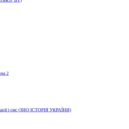
 (Тиж.6_ВТ)
ина 2
трації і смс (ЗНО ІСТОРІЯ УКРАЇНИ)