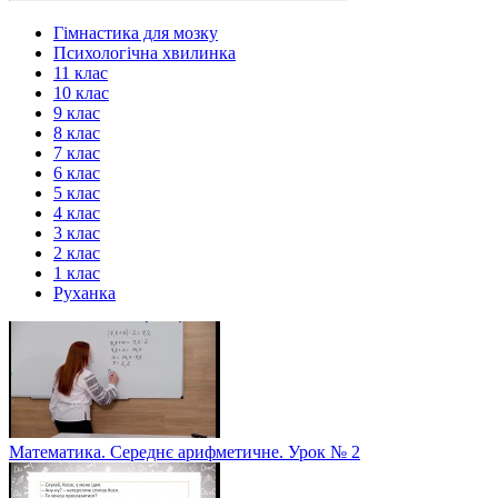
Гімнастика для мозку
Психологічна хвилинка
11 клас
10 клас
9 клас
8 клас
7 клас
6 клас
5 клас
4 клас
3 клас
2 клас
1 клас
Руханка
Математика. Середнє арифметичне. Урок № 2