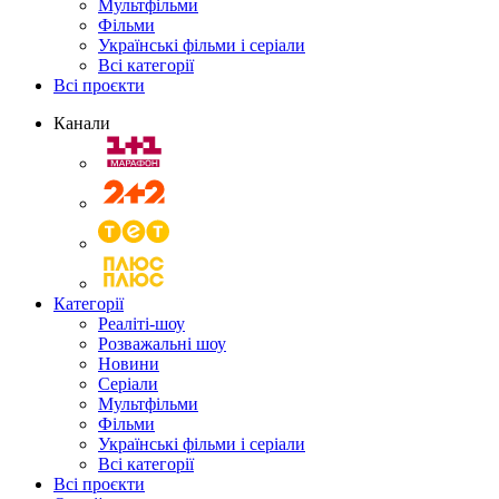
Мультфільми
Фільми
Українські фільми і серіали
Всі категорії
Всі проєкти
Канали
Категорії
Реаліті-шоу
Розважальні шоу
Новини
Серіали
Мультфільми
Фільми
Українські фільми і серіали
Всі категорії
Всі проєкти