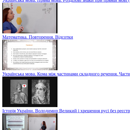
Українська мова. Пряма мова. Розділові знаки при прямій мові
Математика. Повторення. Відсотки
Українська мова. Кома між частинами складного речення. Част
Історія України. Володимир Великий і хрещення русі без реєс