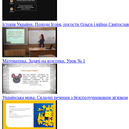
Історія України. Походи Ігоря, погости Ольги і війни Святослав
Математика. Задачі на відсотки. Урок № 1
Українська мова. Складні речення з безсполучниковим зв'язком