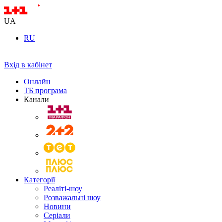
UA
RU
Вхід в кабінет
Онлайн
ТБ програма
Канали
Категорії
Реаліті-шоу
Розважальні шоу
Новини
Серіали