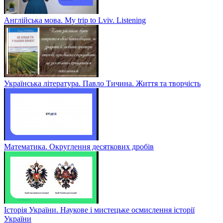
Англійська мова. My trip to Lviv. Listening
Українська література. Павло Тичина. Життя та творчість
Математика. Округлення десяткових дробів
Історія України. Наукове і мистецьке осмислення історії
України