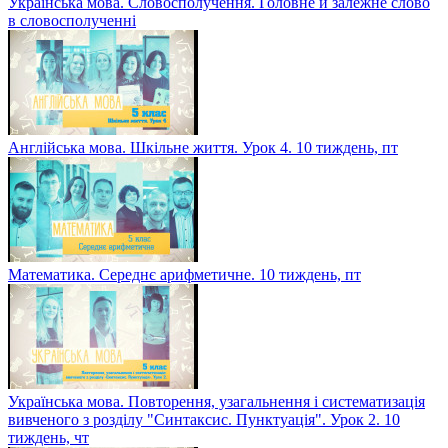
Українська мова. Словосполучення. Головне й залежне слово
в словосполученні
Англійська мова. Шкільне життя. Урок 4. 10 тиждень, пт
Математика. Середнє арифметичне. 10 тиждень, пт
Українська мова. Повторення, узагальнення і систематизація
вивченого з розділу "Синтаксис. Пунктуація". Урок 2. 10
тиждень, чт