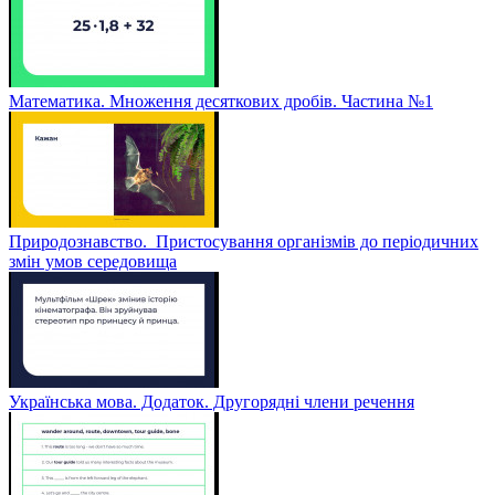
Математика. Множення десяткових дробів. Частина №1
Природознавство. Пристосування організмів до періодичних
змін умов середовища
Українська мова. Додаток. Другорядні члени речення