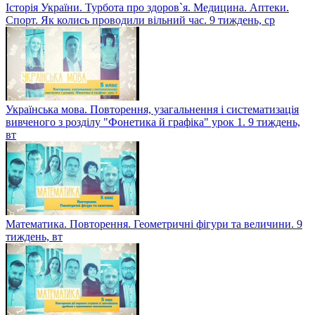
Історія України. Турбота про здоров`я. Медицина. Аптеки.
Спорт. Як колись проводили вільний час. 9 тиждень, ср
Українська мова. Повторення, узагальнення і систематизація
вивченого з розділу "Фонетика й графіка" урок 1. 9 тиждень,
вт
Математика. Повторення. Геометричні фігури та величини. 9
тиждень, вт