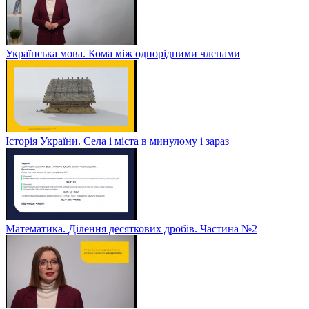
Українська мова. Кома між однорідними членами
Історія України. Села і міста в минулому і зараз
Математика. Ділення десяткових дробів. Частина №2