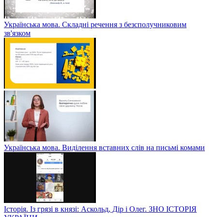
Українська мова. Складні речення з безсполучниковим
зв'язком
Українська мова. Виділення вставних слів на письмі комами
Історія. Із грязі в князі: Аскольд, Дір і Олег. ЗНО ІСТОРІЯ