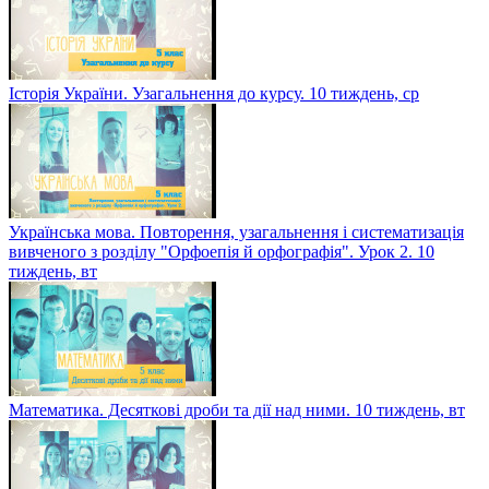
Історія України. Узагальнення до курсу. 10 тиждень, ср
Українська мова. Повторення, узагальнення і систематизація
вивченого з розділу "Орфоепія й орфографія". Урок 2. 10
тиждень, вт
Математика. Десяткові дроби та дії над ними. 10 тиждень, вт