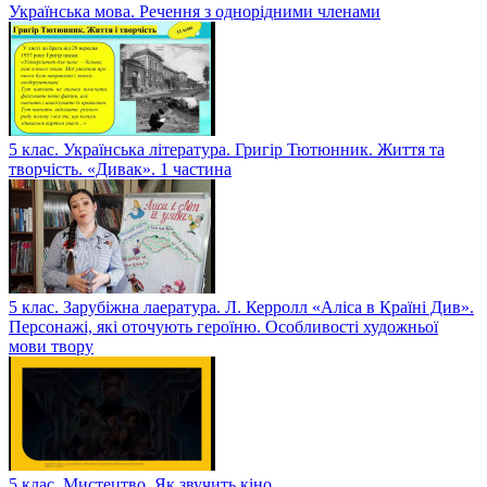
Українська мова. Речення з однорідними членами
5 клас. Українська література. Григір Тютюнник. Життя та
творчість. «Дивак». 1 частина
5 клас. Зарубіжна лаература. Л. Керролл «Аліса в Країні Див».
Персонажі, які оточують героїню. Особливості художньої
мови твору
5 клас. Мистецтво. Як звучить кіно