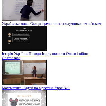
Українська мова. Складні речення зі сполучниковим зв'язком
Історія України. Походи Ігоря, погости Ольги і війни
Святослава
Математика. Задачі на відсотки. Урок № 1