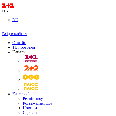
UA
RU
Вхід в кабінет
Онлайн
ТБ програма
Канали
Категорії
Реаліті-шоу
Розважальні шоу
Новини
Серіали