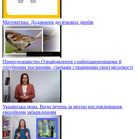
Математика. Додавання десяткових дробів
Природознавство.Ознайомлення з найпоширенішими й
отруйними рослинами, грибами і тваринами своєї місцевості
Українська мова. Види речень за метою висловлювання,
емоційним забарвленням