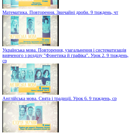
Математика. Повторення. Звичайні дроби. 9 тиждень, чт
Українська мова. Повторення, узагальнення і систематизація
вивченого з розділу "Фонетика й графіка". Урок 2. 9 тиждень,
ср
Англійська мова. Свята і традиції. Урок 6. 9 тиждень, ср