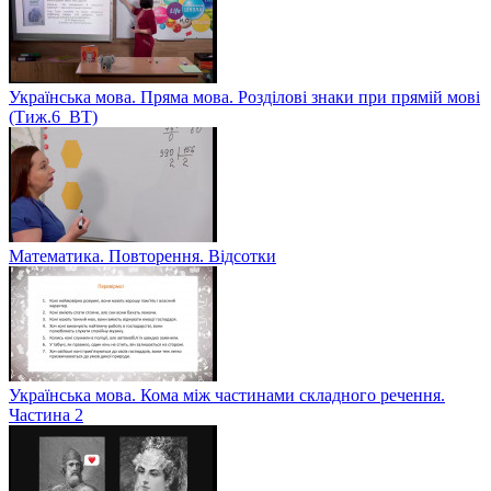
Українська мова. Пряма мова. Розділові знаки при прямій мові
(Тиж.6_ВТ)
Математика. Повторення. Відсотки
Українська мова. Кома між частинами складного речення.
Частина 2