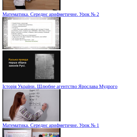
Математика. Середнє арифметичне. Урок № 2
Історія України. Шлюбне агентство Ярослава Мудрого
Математика. Середнє арифметичне. Урок № 1