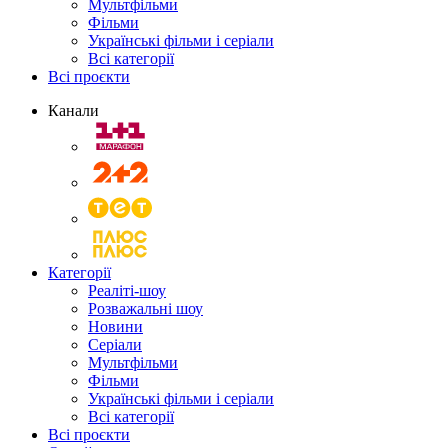
Мультфільми
Фільми
Українські фільми і серіали
Всі категорії
Всі проєкти
Канали
Категорії
Реаліті-шоу
Розважальні шоу
Новини
Серіали
Мультфільми
Фільми
Українські фільми і серіали
Всі категорії
Всі проєкти