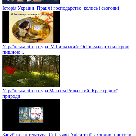
Історія України. Праця і господарство: колись і сьогодні
Українська література. М.Рильський: Осінь-маляр з палітрою
пишною...
Українська література Максим Рильський. Краса рідної
природи
Зарубіжна література. Світ уяви Аліси та її захопливі пригоди.