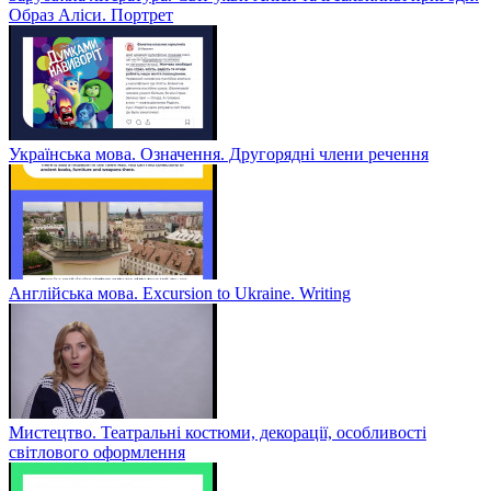
Образ Аліси. Портрет
Українська мова. Означення. Другорядні члени речення
Англійська мова. Excursion to Ukraine. Writing
Мистецтво. Театральні костюми, декорації, особливості
світлового оформлення