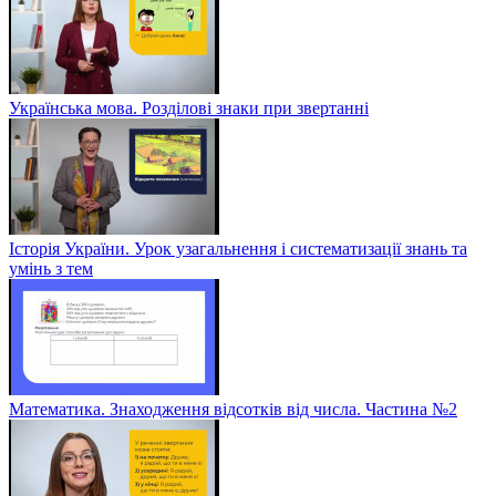
Українська мова. Розділові знаки при звертанні
Історія України. Урок узагальнення і систематизації знань та
умінь з тем
Математика. Знаходження відсотків від числа. Частина №2