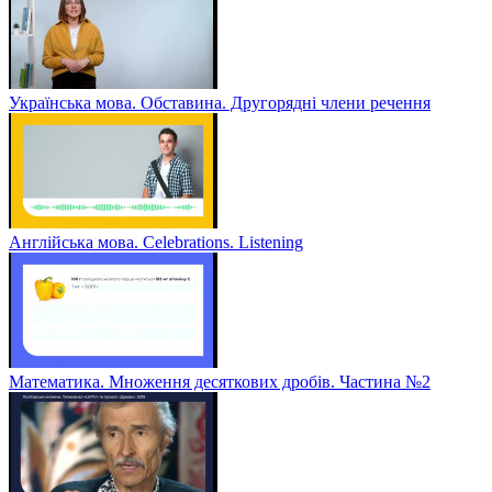
Українська мова. Обставина. Другорядні члени речення
Англійська мова. Celebrations. Listening
Математика. Множення десяткових дробів. Частина №2