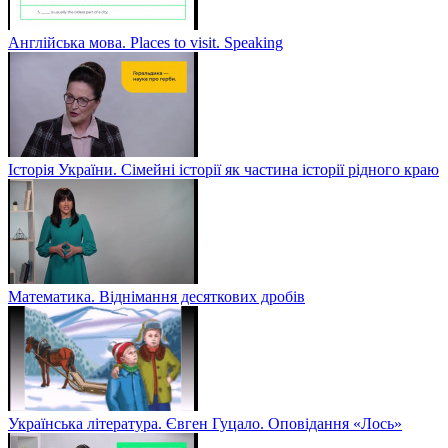
Англійська мова. Places to visit. Speaking
Історія України. Сімейні історії як частина історії рідного краю
Математика. Віднімання десяткових дробів
Українська література. Євген Гуцало. Оповідання «Лось»