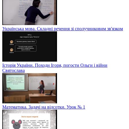
Українська мова. Складні речення зі сполучниковим зв'язком
Історія України. Походи Ігоря, погости Ольги і війни
Святослава
Математика. Задачі на відсотки. Урок № 1