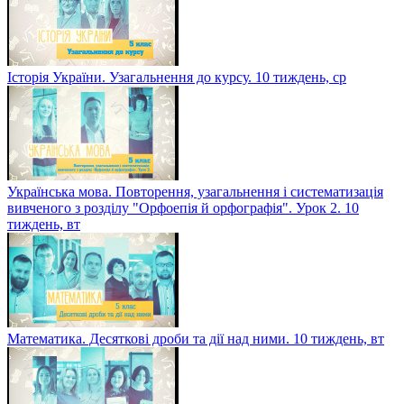
Історія України. Узагальнення до курсу. 10 тиждень, ср
Українська мова. Повторення, узагальнення і систематизація
вивченого з розділу "Орфоепія й орфографія". Урок 2. 10
тиждень, вт
Математика. Десяткові дроби та дії над ними. 10 тиждень, вт