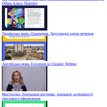
Образ Аліси. Портрет
Українська мова. Означення. Другорядні члени речення
Англійська мова. Excursion to Ukraine. Writing
Мистецтво. Театральні костюми, декорації, особливості
світлового оформлення