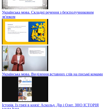
Українська мова. Складні речення з безсполучниковим
зв'язком
Українська мова. Виділення вставних слів на письмі комами
Історія. Із грязі в князі: Аскольд, Дір і Олег. ЗНО ІСТОРІЯ