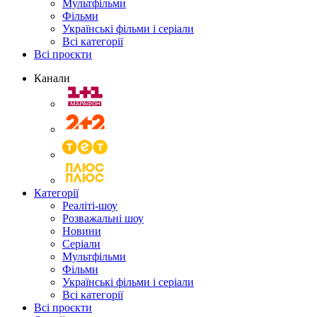
Мультфільми
Фільми
Українські фільми і серіали
Всі категорії
Всі проєкти
Канали
Категорії
Реаліті-шоу
Розважальні шоу
Новини
Серіали
Мультфільми
Фільми
Українські фільми і серіали
Всі категорії
Всі проєкти