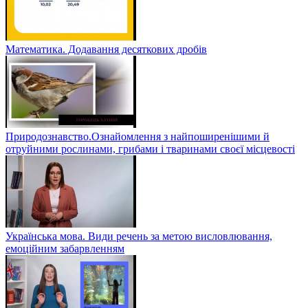
Математика. Додавання десяткових дробів
Природознавство.Ознайомлення з найпоширенішими й
отруйними рослинами, грибами і тваринами своєї місцевості
Українська мова. Види речень за метою висловлювання,
емоційним забарвленням