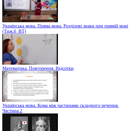
Українська мова. Пряма мова. Розділові знаки при прямій мові
(Тиж.6_ВТ)
Математика. Повторення. Відсотки
Українська мова. Кома між частинами складного речення.
Частина 2