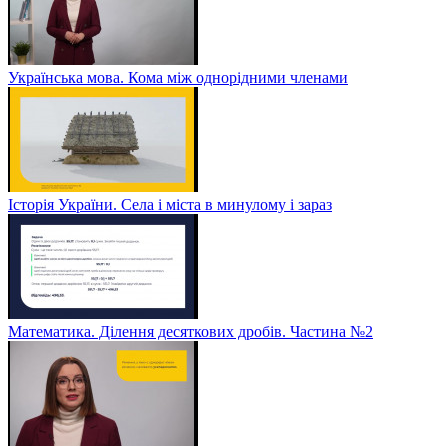
Українська мова. Кома між однорідними членами
Історія України. Села і міста в минулому і зараз
Математика. Ділення десяткових дробів. Частина №2