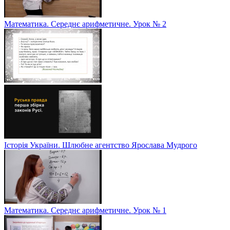
Математика. Середнє арифметичне. Урок № 2
Історія України. Шлюбне агентство Ярослава Мудрого
Математика. Середнє арифметичне. Урок № 1