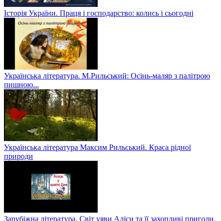
Історія України. Праця і господарство: колись і сьогодні
Українська література. М.Рильський: Осінь-маляр з палітрою
пишною...
Українська література Максим Рильський. Краса рідної
природи
Зарубіжна література. Світ уяви Аліси та її захопливі пригоди.