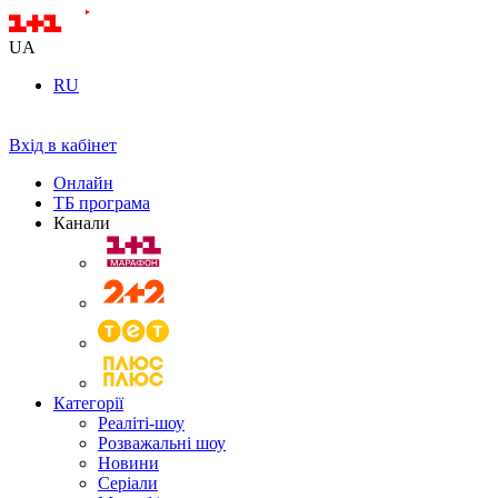
UA
RU
Вхід в кабінет
Онлайн
ТБ програма
Канали
Категорії
Реаліті-шоу
Розважальні шоу
Новини
Серіали