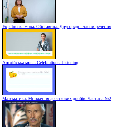
Українська мова. Обставина. Другорядні члени речення
Англійська мова. Celebrations. Listening
Математика. Множення десяткових дробів. Частина №2