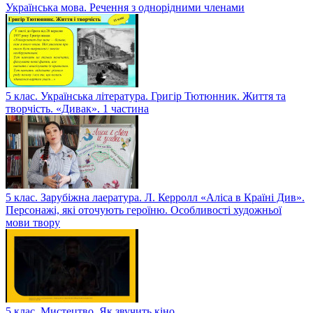
Українська мова. Речення з однорідними членами
5 клас. Українська література. Григір Тютюнник. Життя та
творчість. «Дивак». 1 частина
5 клас. Зарубіжна лаература. Л. Керролл «Аліса в Країні Див».
Персонажі, які оточують героїню. Особливості художньої
мови твору
5 клас. Мистецтво. Як звучить кіно