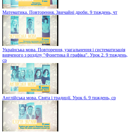
Математика. Повторення. Звичайні дроби. 9 тиждень, чт
Українська мова. Повторення, узагальнення і систематизація
вивченого з розділу "Фонетика й графіка". Урок 2. 9 тиждень,
ср
Англійська мова. Свята і традиції. Урок 6. 9 тиждень, ср