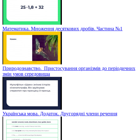
Математика. Множення десяткових дробів. Частина №1
Природознавство. Пристосування організмів до періодичних
змін умов середовища
Українська мова. Додаток. Другорядні члени речення