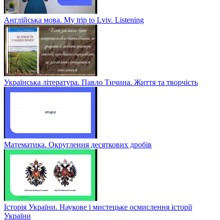
Англійська мова. My trip to Lviv. Listening
Українська література. Павло Тичина. Життя та творчість
Математика. Округлення десяткових дробів
Історія України. Наукове і мистецьке осмислення історії
України