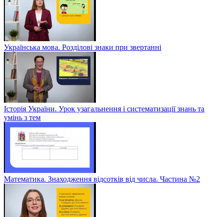
Українська мова. Розділові знаки при звертанні
Історія України. Урок узагальнення і систематизації знань та
умінь з тем
Математика. Знаходження відсотків від числа. Частина №2