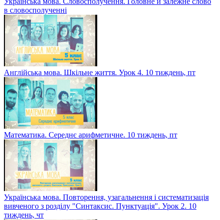
Українська мова. Словосполучення. Головне й залежне слово
в словосполученні
Англійська мова. Шкільне життя. Урок 4. 10 тиждень, пт
Математика. Середнє арифметичне. 10 тиждень, пт
Українська мова. Повторення, узагальнення і систематизація
вивченого з розділу "Синтаксис. Пунктуація". Урок 2. 10
тиждень, чт