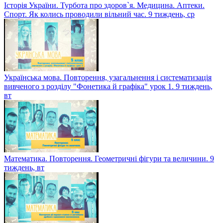
Історія України. Турбота про здоров`я. Медицина. Аптеки.
Спорт. Як колись проводили вільний час. 9 тиждень, ср
Українська мова. Повторення, узагальнення і систематизація
вивченого з розділу "Фонетика й графіка" урок 1. 9 тиждень,
вт
Математика. Повторення. Геометричні фігури та величини. 9
тиждень, вт