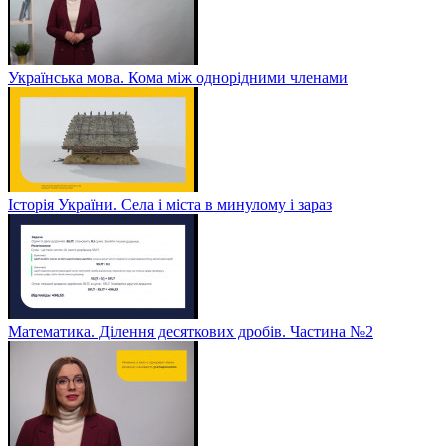
Українська мова. Кома між однорідними членами
Історія України. Села і міста в минулому і зараз
Математика. Ділення десяткових дробів. Частина №2