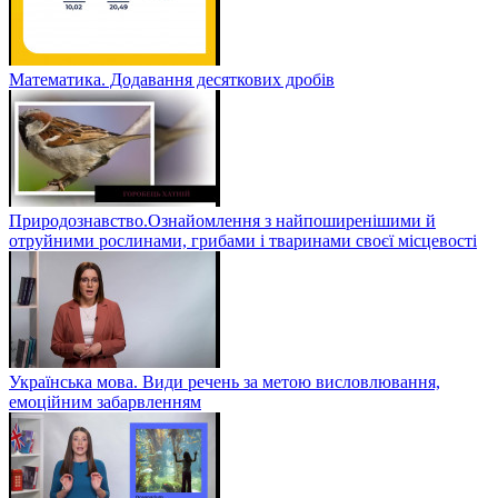
Математика. Додавання десяткових дробів
Природознавство.Ознайомлення з найпоширенішими й
отруйними рослинами, грибами і тваринами своєї місцевості
Українська мова. Види речень за метою висловлювання,
емоційним забарвленням