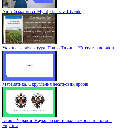
Англійська мова. My trip to Lviv. Listening
Українська література. Павло Тичина. Життя та творчість
Математика. Округлення десяткових дробів
Історія України. Наукове і мистецьке осмислення історії
України