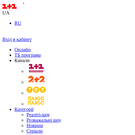
UA
RU
Вхід в кабінет
Онлайн
ТБ програма
Канали
Категорії
Реаліті-шоу
Розважальні шоу
Новини
Серіали