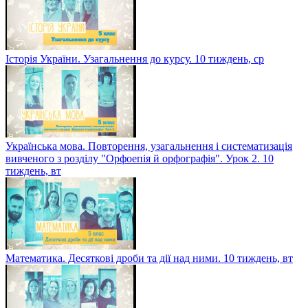
Історія України. Узагальнення до курсу. 10 тиждень, ср
Українська мова. Повторення, узагальнення і систематизація
вивченого з розділу "Орфоепія й орфографія". Урок 2. 10
тиждень, вт
Математика. Десяткові дроби та дії над ними. 10 тиждень, вт