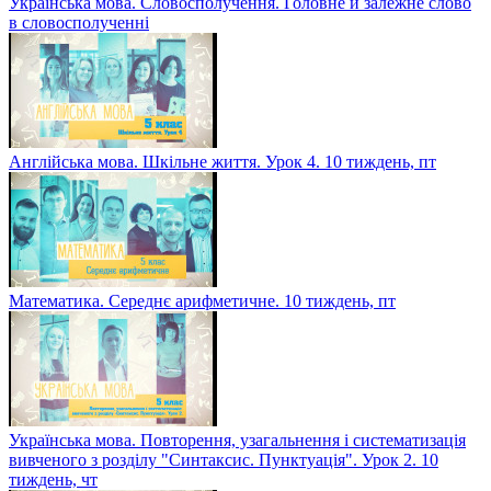
Українська мова. Словосполучення. Головне й залежне слово
в словосполученні
Англійська мова. Шкільне життя. Урок 4. 10 тиждень, пт
Математика. Середнє арифметичне. 10 тиждень, пт
Українська мова. Повторення, узагальнення і систематизація
вивченого з розділу "Синтаксис. Пунктуація". Урок 2. 10
тиждень, чт