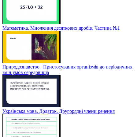
Математика. Множення десяткових дробів. Частина №1
Природознавство. Пристосування організмів до періодичних
змін умов середовища
Українська мова. Додаток. Другорядні члени речення