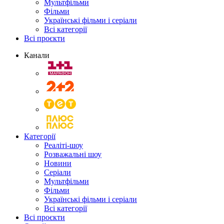
Мультфільми
Фільми
Українські фільми і серіали
Всі категорії
Всі проєкти
Канали
Категорії
Реаліті-шоу
Розважальні шоу
Новини
Серіали
Мультфільми
Фільми
Українські фільми і серіали
Всі категорії
Всі проєкти