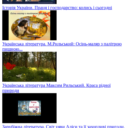
Історія України. Праця і господарство: колись і сьогодні
Українська література. М.Рильський: Осінь-маляр з палітрою
пишною...
Українська література Максим Рильський. Краса рідної
природи
Зарубіжна література. Світ уяви Аліси та її захопливі пригоди.