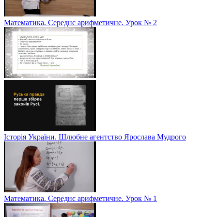
Математика. Середнє арифметичне. Урок № 2
Історія України. Шлюбне агентство Ярослава Мудрого
Математика. Середнє арифметичне. Урок № 1