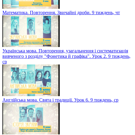
Математика. Повторення. Звичайні дроби. 9 тиждень, чт
Українська мова. Повторення, узагальнення і систематизація
вивченого з розділу "Фонетика й графіка". Урок 2. 9 тиждень,
ср
Англійська мова. Свята і традиції. Урок 6. 9 тиждень, ср