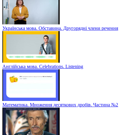
Українська мова. Обставина. Другорядні члени речення
Англійська мова. Celebrations. Listening
Математика. Множення десяткових дробів. Частина №2