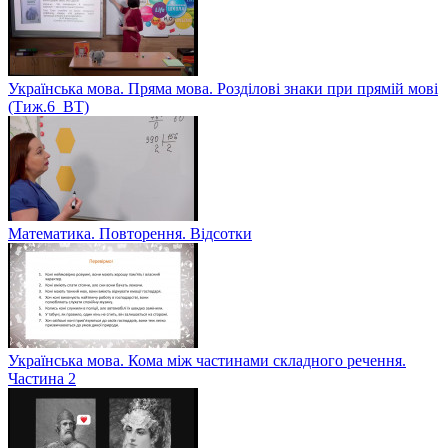
Українська мова. Пряма мова. Розділові знаки при прямій мові
(Тиж.6_ВТ)
Математика. Повторення. Відсотки
Українська мова. Кома між частинами складного речення.
Частина 2