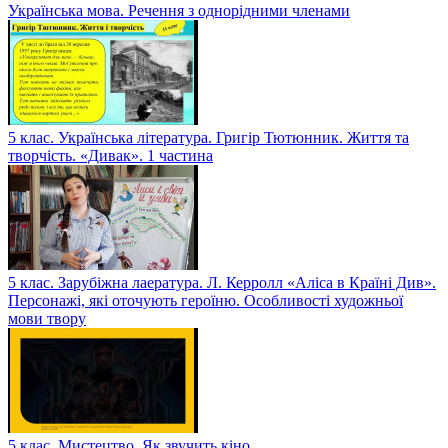
Українська мова. Речення з однорідними членами
5 клас. Українська література. Григір Тютюнник. Життя та
творчість. «Дивак». 1 частина
5 клас. Зарубіжна лаература. Л. Керролл «Аліса в Країні Див».
Персонажі, які оточують героїню. Особливості художньої
мови твору
5 клас. Мистецтво. Як звучить кіно