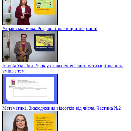
Українська мова. Розділові знаки при звертанні
Історія України. Урок узагальнення і систематизації знань та
умінь з тем
Математика. Знаходження відсотків від числа. Частина №2