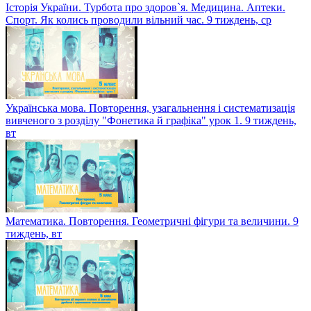
Історія України. Турбота про здоров`я. Медицина. Аптеки.
Спорт. Як колись проводили вільний час. 9 тиждень, ср
Українська мова. Повторення, узагальнення і систематизація
вивченого з розділу "Фонетика й графіка" урок 1. 9 тиждень,
вт
Математика. Повторення. Геометричні фігури та величини. 9
тиждень, вт