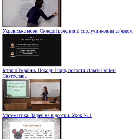
Українська мова. Складні речення зі сполучниковим зв'язком
Історія України. Походи Ігоря, погости Ольги і війни
Святослава
Математика. Задачі на відсотки. Урок № 1