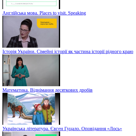
Англійська мова. Places to visit. Speaking
Історія України. Сімейні історії як частина історії рідного краю
Математика. Віднімання десяткових дробів
Українська література. Євген Гуцало. Оповідання «Лось»