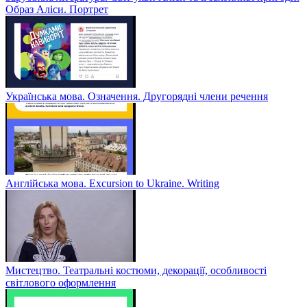
Образ Аліси. Портрет
Українська мова. Означення. Другорядні члени речення
Англійська мова. Excursion to Ukraine. Writing
Мистецтво. Театральні костюми, декорації, особливості
світлового оформлення