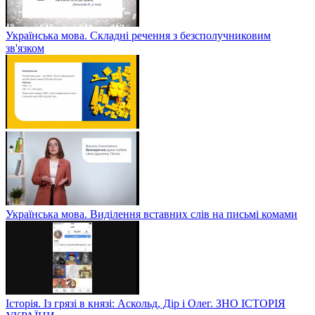
Українська мова. Складні речення з безсполучниковим
зв'язком
Українська мова. Виділення вставних слів на письмі комами
Історія. Із грязі в князі: Аскольд, Дір і Олег. ЗНО ІСТОРІЯ