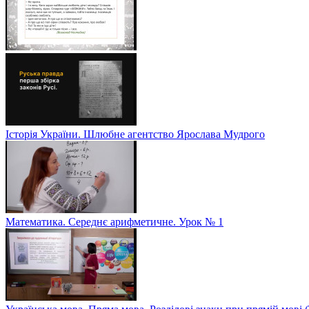
Історія України. Шлюбне агентство Ярослава Мудрого
Математика. Середнє арифметичне. Урок № 1