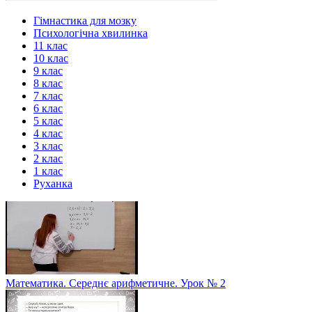
Гімнастика для мозку
Психологічна хвилинка
11 клас
10 клас
9 клас
8 клас
7 клас
6 клас
5 клас
4 клас
3 клас
2 клас
1 клас
Руханка
Математика. Середнє арифметичне. Урок № 2