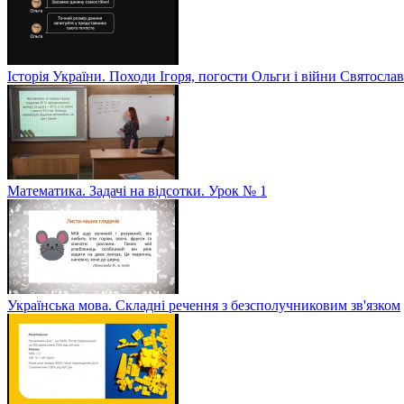
Історія України. Походи Ігоря, погости Ольги і війни Святослав
Математика. Задачі на відсотки. Урок № 1
Українська мова. Складні речення з безсполучниковим зв'язком