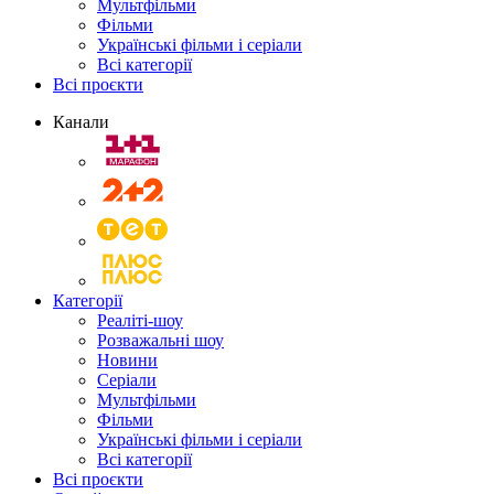
Мультфільми
Фільми
Українські фільми і серіали
Всі категорії
Всі проєкти
Канали
Категорії
Реаліті-шоу
Розважальні шоу
Новини
Серіали
Мультфільми
Фільми
Українські фільми і серіали
Всі категорії
Всі проєкти