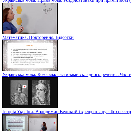
Українська мова. Пряма мова. Розділові знаки при прямій мові
Математика. Повторення. Відсотки
Українська мова. Кома між частинами складного речення. Част
Історія України. Володимир Великий і хрещення русі без реєс