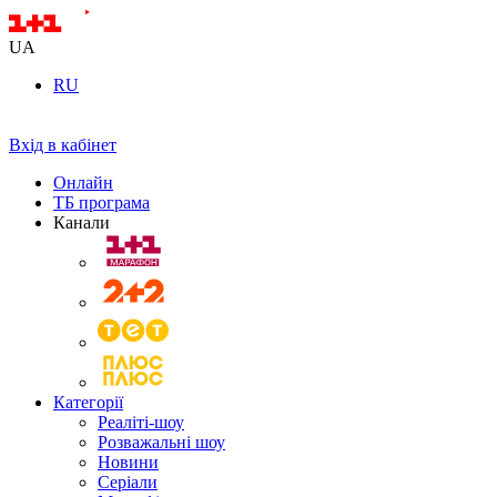
UA
RU
Вхід в кабінет
Онлайн
ТБ програма
Канали
Категорії
Реаліті-шоу
Розважальні шоу
Новини
Серіали