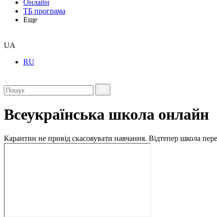
Онлайн
ТБ програма
Еще
UA
RU
Всеукраїнська школа онлайн
Карантин не привід скасовувати навчання. Відтепер школа перех