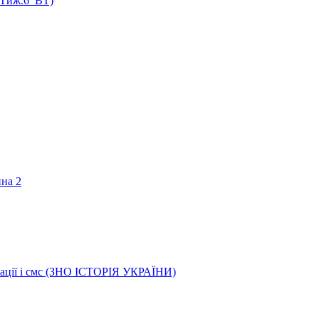
 (Тиж.6_ВТ)
ина 2
трації і смс (ЗНО ІСТОРІЯ УКРАЇНИ)