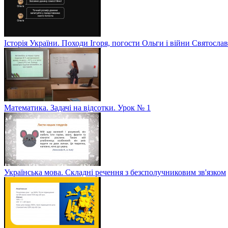
Історія України. Походи Ігоря, погости Ольги і війни Святослав
Математика. Задачі на відсотки. Урок № 1
Українська мова. Складні речення з безсполучниковим зв'язком