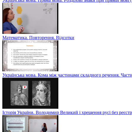
Українська мова. Пряма мова. Розділові знаки при прямій мові
Математика. Повторення. Відсотки
Українська мова. Кома між частинами складного речення. Част
Історія України. Володимир Великий і хрещення русі без реєс