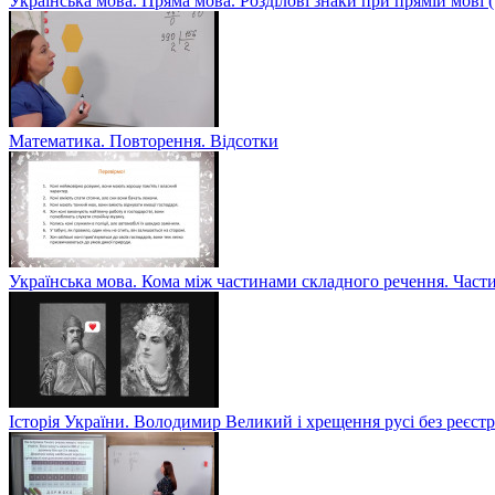
Українська мова. Пряма мова. Розділові знаки при прямій мові
Математика. Повторення. Відсотки
Українська мова. Кома між частинами складного речення. Част
Історія України. Володимир Великий і хрещення русі без реєс