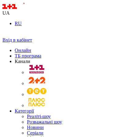
UA
RU
Вхід в кабінет
Онлайн
ТБ програма
Канали
Категорії
Реаліті-шоу
Розважальні шоу
Новини
Серіали