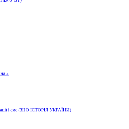
 (Тиж.6_ВТ)
ина 2
трації і смс (ЗНО ІСТОРІЯ УКРАЇНИ)