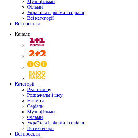
Мультфільми
Фільми
Українські фільми і серіали
Всі категорії
Всі проєкти
Канали
Категорії
Реаліті-шоу
Розважальні шоу
Новини
Серіали
Мультфільми
Фільми
Українські фільми і серіали
Всі категорії
Всі проєкти