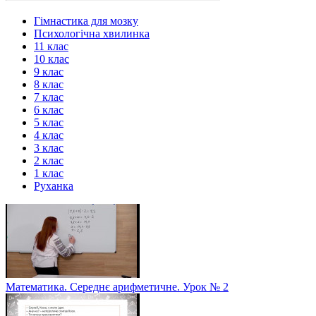
Гімнастика для мозку
Психологічна хвилинка
11 клас
10 клас
9 клас
8 клас
7 клас
6 клас
5 клас
4 клас
3 клас
2 клас
1 клас
Руханка
Математика. Середнє арифметичне. Урок № 2