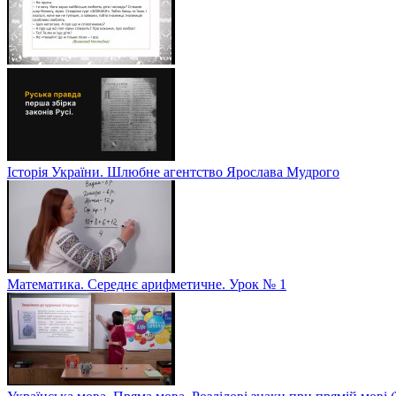
Історія України. Шлюбне агентство Ярослава Мудрого
Математика. Середнє арифметичне. Урок № 1