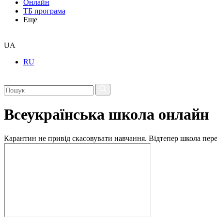
Онлайн
ТБ програма
Еще
UA
RU
Всеукраїнська школа онлайн
Карантин не привід скасовувати навчання. Відтепер школа перех