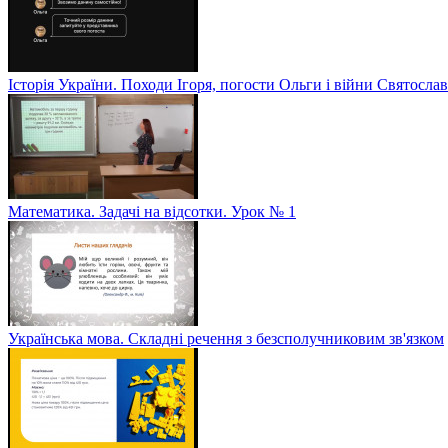
Історія України. Походи Ігоря, погости Ольги і війни Святослав
Математика. Задачі на відсотки. Урок № 1
Українська мова. Складні речення з безсполучниковим зв'язком