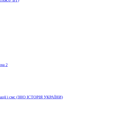
 (Тиж.6_ВТ)
ина 2
трації і смс (ЗНО ІСТОРІЯ УКРАЇНИ)