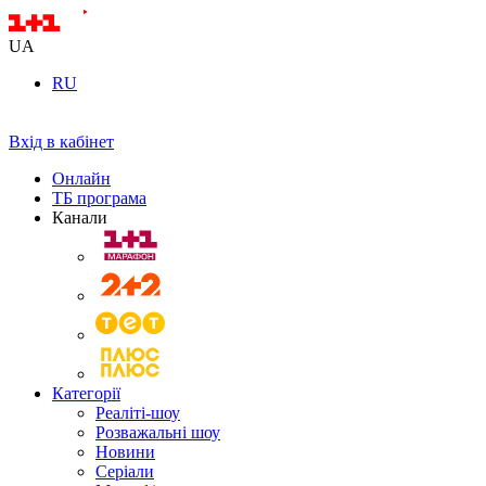
UA
RU
Вхід в кабінет
Онлайн
ТБ програма
Канали
Категорії
Реаліті-шоу
Розважальні шоу
Новини
Серіали