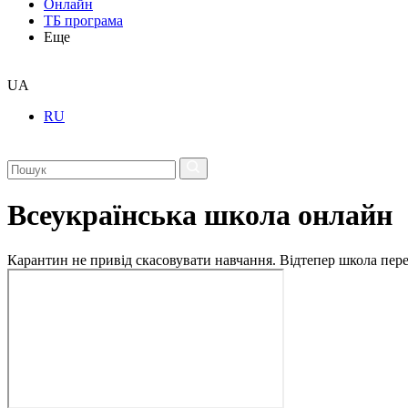
Онлайн
ТБ програма
Еще
UA
RU
Всеукраїнська школа онлайн
Карантин не привід скасовувати навчання. Відтепер школа перех