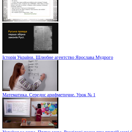
Історія України. Шлюбне агентство Ярослава Мудрого
Математика. Середнє арифметичне. Урок № 1