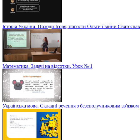
Історія України. Походи Ігоря, погости Ольги і війни Святослав
Математика. Задачі на відсотки. Урок № 1
Українська мова. Складні речення з безсполучниковим зв'язком