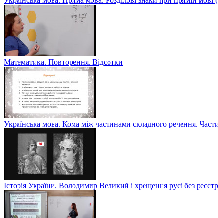
Українська мова. Пряма мова. Розділові знаки при прямій мові
Математика. Повторення. Відсотки
Українська мова. Кома між частинами складного речення. Част
Історія України. Володимир Великий і хрещення русі без реєс