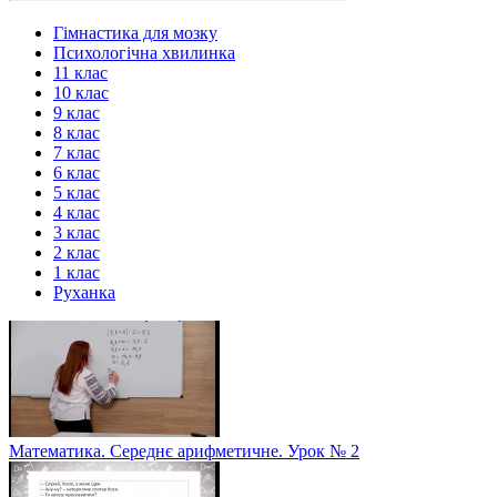
Гімнастика для мозку
Психологічна хвилинка
11 клас
10 клас
9 клас
8 клас
7 клас
6 клас
5 клас
4 клас
3 клас
2 клас
1 клас
Руханка
Математика. Середнє арифметичне. Урок № 2