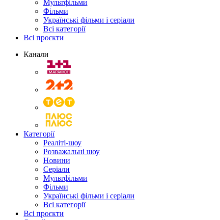
Мультфільми
Фільми
Українські фільми і серіали
Всі категорії
Всі проєкти
Канали
Категорії
Реаліті-шоу
Розважальні шоу
Новини
Серіали
Мультфільми
Фільми
Українські фільми і серіали
Всі категорії
Всі проєкти