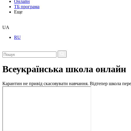
Онлайн
ТБ програма
Еще
UA
RU
Всеукраїнська школа онлайн
Карантин не привід скасовувати навчання. Відтепер школа перех