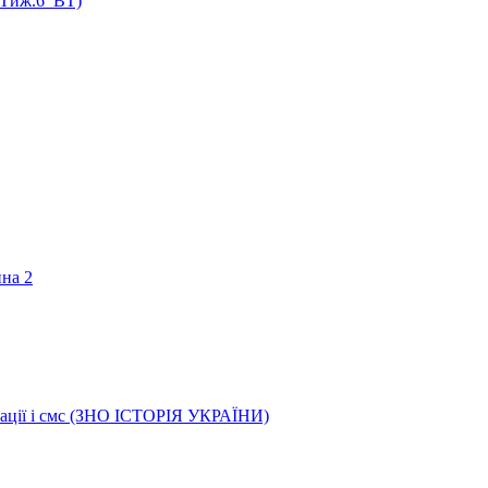
 (Тиж.6_ВТ)
ина 2
трації і смс (ЗНО ІСТОРІЯ УКРАЇНИ)