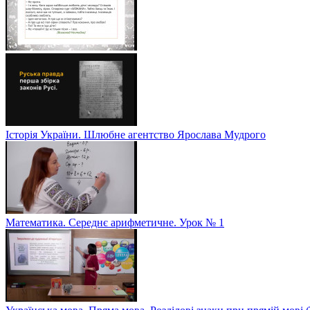
Історія України. Шлюбне агентство Ярослава Мудрого
Математика. Середнє арифметичне. Урок № 1