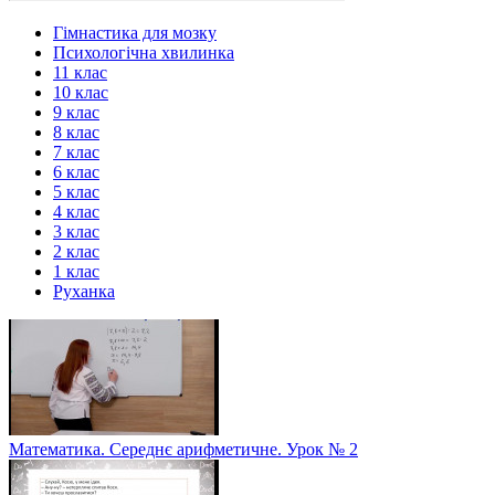
Гімнастика для мозку
Психологічна хвилинка
11 клас
10 клас
9 клас
8 клас
7 клас
6 клас
5 клас
4 клас
3 клас
2 клас
1 клас
Руханка
Математика. Середнє арифметичне. Урок № 2