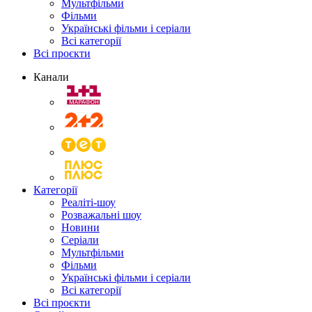
Мультфільми
Фільми
Українські фільми і серіали
Всі категорії
Всі проєкти
Канали
Категорії
Реаліті-шоу
Розважальні шоу
Новини
Серіали
Мультфільми
Фільми
Українські фільми і серіали
Всі категорії
Всі проєкти