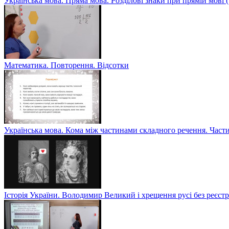
Українська мова. Пряма мова. Розділові знаки при прямій мові
Математика. Повторення. Відсотки
Українська мова. Кома між частинами складного речення. Част
Історія України. Володимир Великий і хрещення русі без реєс