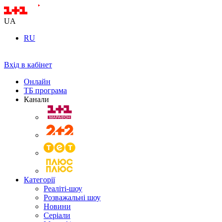
UA
RU
Вхід в кабінет
Онлайн
ТБ програма
Канали
Категорії
Реаліті-шоу
Розважальні шоу
Новини
Серіали