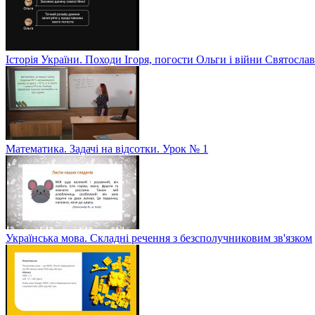
Історія України. Походи Ігоря, погости Ольги і війни Святослав
Математика. Задачі на відсотки. Урок № 1
Українська мова. Складні речення з безсполучниковим зв'язком