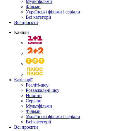
Мультфільми
Фільми
Українські фільми і серіали
Всі категорії
Всі проєкти
Канали
Категорії
Реаліті-шоу
Розважальні шоу
Новини
Серіали
Мультфільми
Фільми
Українські фільми і серіали
Всі категорії
Всі проєкти