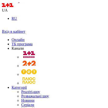
UA
RU
Вхід в кабінет
Онлайн
ТБ програма
Канали
Категорії
Реаліті-шоу
Розважальні шоу
Новини
Серіали