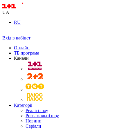
UA
RU
Вхід в кабінет
Онлайн
ТБ програма
Канали
Категорії
Реаліті-шоу
Розважальні шоу
Новини
Серіали