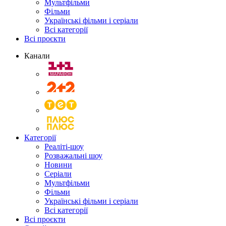
Мультфільми
Фільми
Українські фільми і серіали
Всі категорії
Всі проєкти
Канали
Категорії
Реаліті-шоу
Розважальні шоу
Новини
Серіали
Мультфільми
Фільми
Українські фільми і серіали
Всі категорії
Всі проєкти