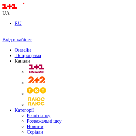
UA
RU
Вхід в кабінет
Онлайн
ТБ програма
Канали
Категорії
Реаліті-шоу
Розважальні шоу
Новини
Серіали