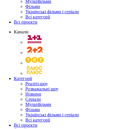
Мультфільми
Фільми
Українські фільми і серіали
Всі категорії
Всі проєкти
Канали
Категорії
Реаліті-шоу
Розважальні шоу
Новини
Серіали
Мультфільми
Фільми
Українські фільми і серіали
Всі категорії
Всі проєкти