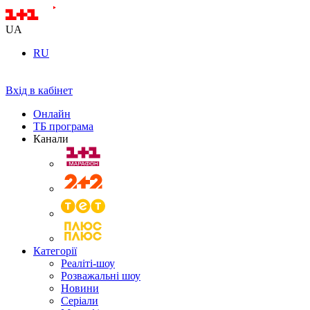
UA
RU
Вхід в кабінет
Онлайн
ТБ програма
Канали
Категорії
Реаліті-шоу
Розважальні шоу
Новини
Серіали