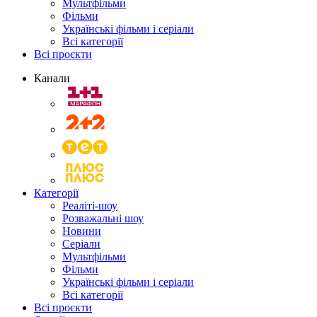
Мультфільми
Фільми
Українські фільми і серіали
Всі категорії
Всі проєкти
Канали
Категорії
Реаліті-шоу
Розважальні шоу
Новини
Серіали
Мультфільми
Фільми
Українські фільми і серіали
Всі категорії
Всі проєкти