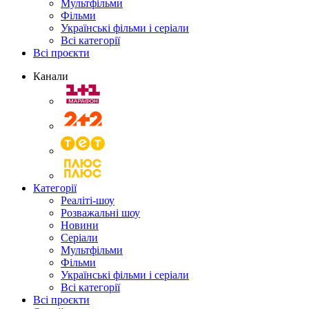
Мультфільми
Фільми
Українські фільми і серіали
Всі категорії
Всі проєкти
Канали
Категорії
Реаліті-шоу
Розважальні шоу
Новини
Серіали
Мультфільми
Фільми
Українські фільми і серіали
Всі категорії
Всі проєкти