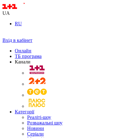
UA
RU
Вхід в кабінет
Онлайн
ТБ програма
Канали
Категорії
Реаліті-шоу
Розважальні шоу
Новини
Серіали