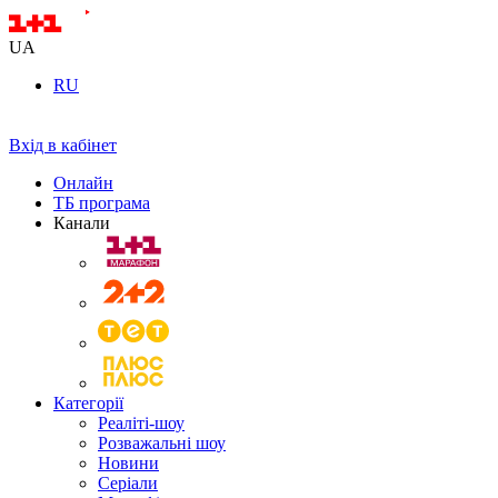
UA
RU
Вхід в кабінет
Онлайн
ТБ програма
Канали
Категорії
Реаліті-шоу
Розважальні шоу
Новини
Серіали