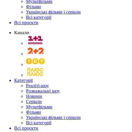
Мультфільми
Фільми
Українські фільми і серіали
Всі категорії
Всі проєкти
Канали
Категорії
Реаліті-шоу
Розважальні шоу
Новини
Серіали
Мультфільми
Фільми
Українські фільми і серіали
Всі категорії
Всі проєкти