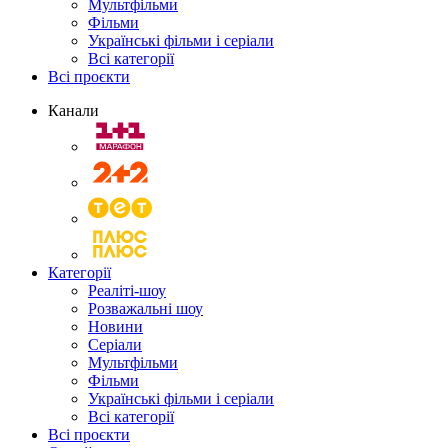
Мультфільми
Фільми
Українські фільми і серіали
Всі категорії
Всі проєкти
Канали
Категорії
Реаліті-шоу
Розважальні шоу
Новини
Серіали
Мультфільми
Фільми
Українські фільми і серіали
Всі категорії
Всі проєкти