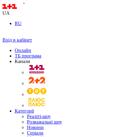
UA
RU
Вхід в кабінет
Онлайн
ТБ програма
Канали
Категорії
Реаліті-шоу
Розважальні шоу
Новини
Серіали