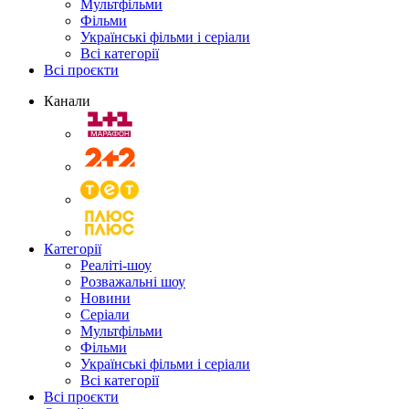
Мультфільми
Фільми
Українські фільми і серіали
Всі категорії
Всі проєкти
Канали
Категорії
Реаліті-шоу
Розважальні шоу
Новини
Серіали
Мультфільми
Фільми
Українські фільми і серіали
Всі категорії
Всі проєкти