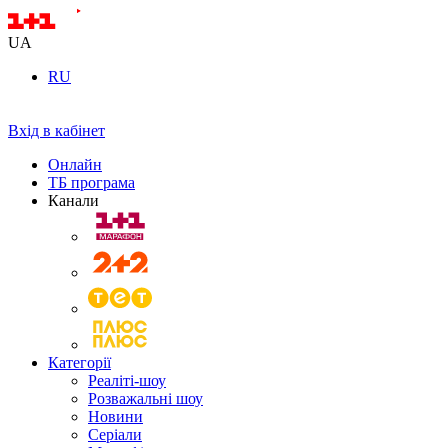
UA
RU
Вхід в кабінет
Онлайн
ТБ програма
Канали
Категорії
Реаліті-шоу
Розважальні шоу
Новини
Серіали