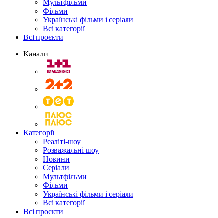
Мультфільми
Фільми
Українські фільми і серіали
Всі категорії
Всі проєкти
Канали
Категорії
Реаліті-шоу
Розважальні шоу
Новини
Серіали
Мультфільми
Фільми
Українські фільми і серіали
Всі категорії
Всі проєкти