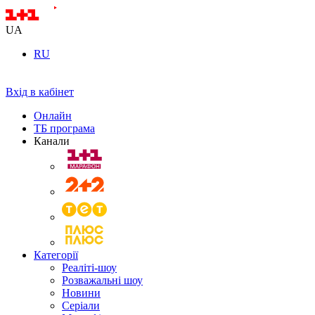
UA
RU
Вхід в кабінет
Онлайн
ТБ програма
Канали
Категорії
Реаліті-шоу
Розважальні шоу
Новини
Серіали