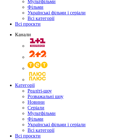
Мультфільми
Фільми
Українські фільми і серіали
Всі категорії
Всі проєкти
Канали
Категорії
Реаліті-шоу
Розважальні шоу
Новини
Серіали
Мультфільми
Фільми
Українські фільми і серіали
Всі категорії
Всі проєкти