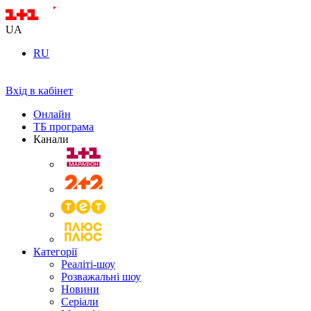
UA
RU
Вхід в кабінет
Онлайн
ТБ програма
Канали
Категорії
Реаліті-шоу
Розважальні шоу
Новини
Серіали