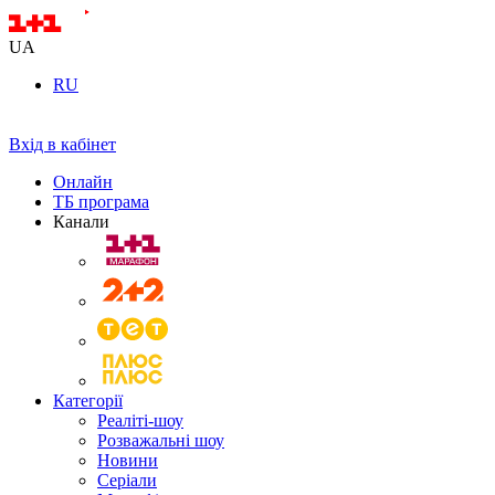
UA
RU
Вхід в кабінет
Онлайн
ТБ програма
Канали
Категорії
Реаліті-шоу
Розважальні шоу
Новини
Серіали