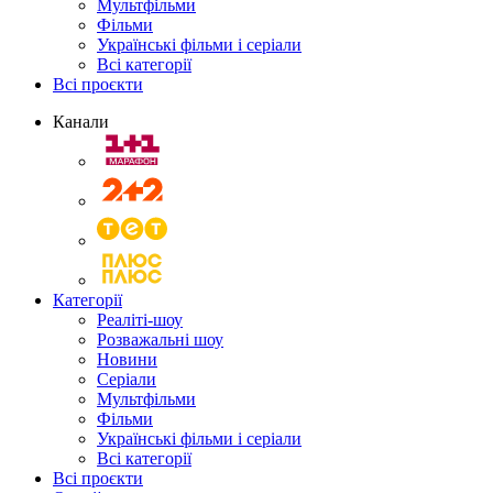
Мультфільми
Фільми
Українські фільми і серіали
Всі категорії
Всі проєкти
Канали
Категорії
Реаліті-шоу
Розважальні шоу
Новини
Серіали
Мультфільми
Фільми
Українські фільми і серіали
Всі категорії
Всі проєкти