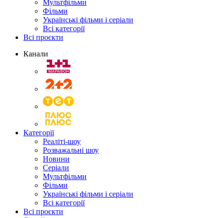
Мультфільми
Фільми
Українські фільми і серіали
Всі категорії
Всі проєкти
Канали
Категорії
Реаліті-шоу
Розважальні шоу
Новини
Серіали
Мультфільми
Фільми
Українські фільми і серіали
Всі категорії
Всі проєкти