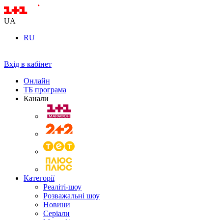
UA
RU
Вхід в кабінет
Онлайн
ТБ програма
Канали
Категорії
Реаліті-шоу
Розважальні шоу
Новини
Серіали