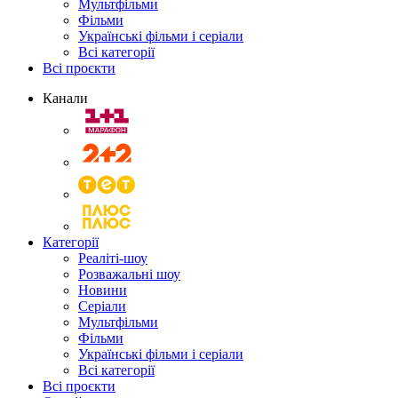
Мультфільми
Фільми
Українські фільми і серіали
Всі категорії
Всі проєкти
Канали
Категорії
Реаліті-шоу
Розважальні шоу
Новини
Серіали
Мультфільми
Фільми
Українські фільми і серіали
Всі категорії
Всі проєкти