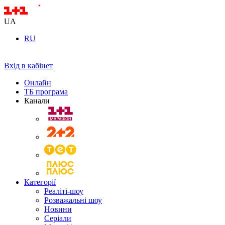
UA
RU
Вхід в кабінет
Онлайн
ТБ програма
Канали
Категорії
Реаліті-шоу
Розважальні шоу
Новини
Серіали