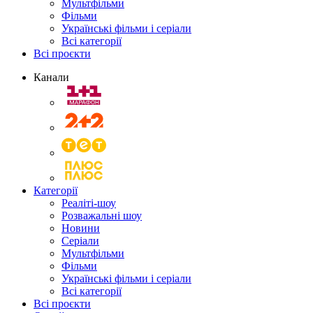
Мультфільми
Фільми
Українські фільми і серіали
Всі категорії
Всі проєкти
Канали
Категорії
Реаліті-шоу
Розважальні шоу
Новини
Серіали
Мультфільми
Фільми
Українські фільми і серіали
Всі категорії
Всі проєкти