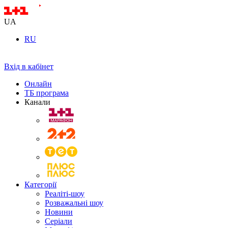
UA
RU
Вхід в кабінет
Онлайн
ТБ програма
Канали
Категорії
Реаліті-шоу
Розважальні шоу
Новини
Серіали