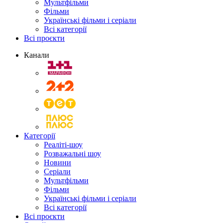
Мультфільми
Фільми
Українські фільми і серіали
Всі категорії
Всі проєкти
Канали
Категорії
Реаліті-шоу
Розважальні шоу
Новини
Серіали
Мультфільми
Фільми
Українські фільми і серіали
Всі категорії
Всі проєкти