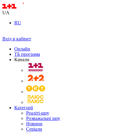
UA
RU
Вхід в кабінет
Онлайн
ТБ програма
Канали
Категорії
Реаліті-шоу
Розважальні шоу
Новини
Серіали