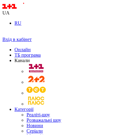
UA
RU
Вхід в кабінет
Онлайн
ТБ програма
Канали
Категорії
Реаліті-шоу
Розважальні шоу
Новини
Серіали