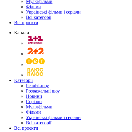
Мультфільми
Фільми
Українські фільми і серіали
Всі категорії
Всі проєкти
Канали
Категорії
Реаліті-шоу
Розважальні шоу
Новини
Серіали
Мультфільми
Фільми
Українські фільми і серіали
Всі категорії
Всі проєкти