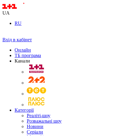
UA
RU
Вхід в кабінет
Онлайн
ТБ програма
Канали
Категорії
Реаліті-шоу
Розважальні шоу
Новини
Серіали