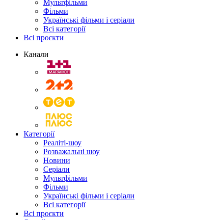
Мультфільми
Фільми
Українські фільми і серіали
Всі категорії
Всі проєкти
Канали
Категорії
Реаліті-шоу
Розважальні шоу
Новини
Серіали
Мультфільми
Фільми
Українські фільми і серіали
Всі категорії
Всі проєкти