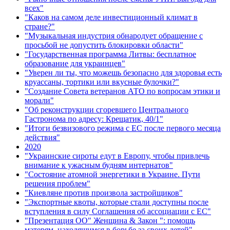
всех"
"Каков на самом деле инвестиционный климат в
стране?"
"Музыкальная индустрия обнародует обращение с
просьбой не допустить блокировки области"
"Государственная программа Литвы: бесплатное
образование для украинцев"
"Уверен ли ты, что можешь безопасно для здоровья есть
круассаны, тортики или вкусные булочки?"
"Создание Совета ветеранов АТО по вопросам этики и
морали"
"Об реконструкции сгоревшего Центрального
Гастронома по адресу: Крещатик, 40/1"
"Итоги безвизового режима с ЕС после первого месяца
действия"
2020
"Украинские сироты едут в Европу, чтобы привлечь
внимание к ужасным будням интернатов"
"Состояние атомной энергетики в Украине. Пути
решения проблем"
"Киевляне против произвола застройщиков"
"Экспортные квоты, которые стали доступны после
вступления в силу Соглашения об ассоциации с ЕС"
"Презентация ОО" Женщина & Закон ": помощь
матерям, находящимся в борьбе за своих детей"