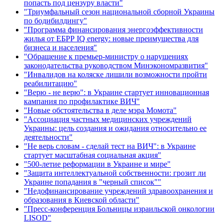
попасть под цензуру власти"
"Триумфальный сезон национальной сборной Украины
по бодибилдингу"
"Программа финансирования энергоэффективности
жилья от ЕБРР IQ energy: новые преимущества для
бизнеса и населения"
"Обращение к премьер-министру о нарушениях
законодательства руководством Минэкономразвития"
"Инвалидов на коляске лишили возможности пройти
реабилитацию"
"Верю - не верю": в Украине стартует инновационная
кампания по профилактике ВИЧ"
"Новые обстоятельства в деле мэра Момота"
"Ассоциация частных медицинских учреждений
Украины: цель создания и ожидания относительно ее
деятельности"
"Не верь словам - сделай тест на ВИЧ": в Украине
стартует масштабная социальная акция"
"500-летие реформации в Украине и мире"
"Защита интеллектуальной собственности: грозит ли
Украине попадания в "черный список""
"Недофинансирование учреждений здравоохранения и
образования в Киевской области"
"Пресс-конференция Больницы израильской онкологии
LISOD"