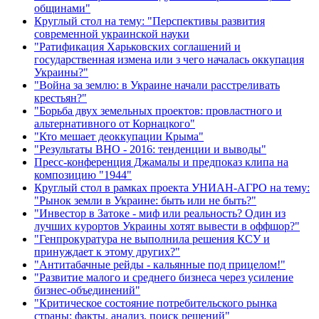
общинами"
Круглый стол на тему: "Перспективы развития
современной украинской науки
"Ратификация Харьковских соглашений и
государственная измена или з чего началась оккупация
Украины?"
"Война за землю: в Украине начали расстреливать
крестьян?"
"Борьба двух земельных проектов: провластного и
альтернативного от Корнацкого"
"Кто мешает деоккупации Крыма"
"Результаты ВНО - 2016: тенденции и выводы"
Пресс-конференция Джамалы и предпоказ клипа на
композицию "1944"
Круглый стол в рамках проекта УНИАН-АГРО на тему:
"Рынок земли в Украине: быть или не быть?"
"Инвестор в Затоке - миф или реальность? Один из
лучших курортов Украины хотят вывести в оффшор?"
"Генпрокуратура не выполнила решения КСУ и
принуждает к этому других?"
"Антитабачные рейды - кальянные под прицелом!"
"Развитие малого и среднего бизнеса через усиление
бизнес-объединений"
"Критическое состояние потребительского рынка
страны: факты, анализ, поиск решений"