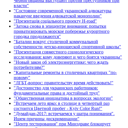
Черниговщины выступают против преступников при
власти"
"Состояние современной украинской адвокатуры
накануне введения адвокатской монополии"
"Презентація соціального проекту H-road"
"Затока снова в эпицентре внимания: попытки
приватизировать морское побережье курортного
городка продолжаются"
"Баталии вокруг столичной коммунальной
собственности детско-юношеской спортивной школы"
"Презентация совместного социологического
исследования: кому доверяют и чего боятся украинцы"
"Новый закон об электроэнергетике: чего ждать
потребителям?"
"Капитальные ремонты в столичных квартирах "по-
новому"
"ЛГБТ-вопрос: правительству время действовать!"
"Достоинство для украинских работников:
фундаментальные права и достойный труд"
"Общественная инициатива в вопросах экологии"
"Встречаем лето ярко: в столице в четвертый раз
состоится Цветной пробег - Kyiv Color Run!"
"Думайдан-2017: встречаемся у шатра понимания".
Ищем причины дискриминации"
"Центр тестирования" при Минздраве блокирует