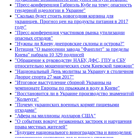
"Пресс-конференция Габриэль Кубе на тему: опасность
гендерной идеологии в Украине"
"Сколько будет стоить новогодняя корзина для
украинцев. Прогноз цен на продукты питания в 2017
году"
"Пресс-конференция участников рынка утилизации
опасных отходов"
"Нужны ли Киеву днепровские склоны и острова?"
Петиция "О вынесении завода "Фанплит" за пределы
Киева" набрала 10 329 подписей
"Обращение к руководству НАБУ, ДФС, ГПУ и СБУ
относительно мошеннических схем Киевской таможни"
"Национальный День молитвы за Украину в столичном
Дворце спорта 27 мая 2017"
"Итоговое выступление сборной Украины на
чемпионате Европы по прыжкам в воду в Киеве"
"Восстановится ли в Украине производство знаменитой
"Кольчуги"
"Почему украинских военных кормят пищевыми
отходами"
"Афера на миллионы долларов США"
"О событиях вокруг незаконных застроек и нарушения
права местных жителей"
"Будущее национального виноградарства и виноделия:
современное состояние дел и поиска стимулов