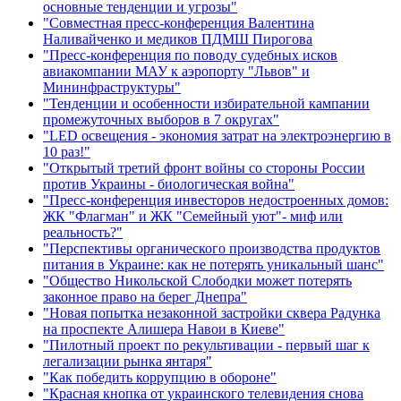
основные тенденции и угрозы"
"Совместная пресс-конференция Валентина
Наливайченко и медиков ПДМШ Пирогова
"Пресс-конференция по поводу судебных исков
авиакомпании МАУ к аэропорту "Львов" и
Мининфраструктуры"
"Тенденции и особенности избирательной кампании
промежуточных выборов в 7 округах"
"LED освещения - экономия затрат на электроэнергию в
10 раз!"
"Открытый третий фронт войны со стороны России
против Украины - биологическая война"
"Пресс-конференция инвесторов недостроенных домов:
ЖК "Флагман" и ЖК "Семейный уют"- миф или
реальность?"
"Перспективы органического производства продуктов
питания в Украине: как не потерять уникальный шанс"
"Общество Никольской Слободки может потерять
законное право на берег Днепра"
"Новая попытка незаконной застройки сквера Радунка
на проспекте Алишера Навои в Киеве"
"Пилотный проект по рекультивации - первый шаг к
легализации рынка янтаря"
"Как победить коррупцию в обороне"
"Красная кнопка от украинского телевидения снова