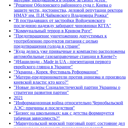
"Решение Оболонского районного суда г. Киева о
защите чести, достоинства, деловой репутации ректора
НМАУ им. П.И.Чайковского Владимира Рожка"
"В пострадавших от застройки Войцеховского
последнюю надежду забирают чиновники КГГА"
"Коммунальный террор в Кривом Роге"
"Предотвращение уничтожению допустимых к
употреблению продуктов питания с целью
предотвращения голода в стране"
"Куда делись уже привычные и компактно расположены
автомобильные газозаправочные станции в Киеве?»
"#Нашилюди - Made in UA - презентация первого
еврейского глянца в Украине"
"Украина - Корея. Фестиваль Реформации"
"Матери-предприниматели против цинизма и произвола
киевской власти: кто кого?"
"Новые лидеры Социалистической партии Украины о
стратегии развития партии"
2021
"Информационная война относительно Чернобыльской
АЭС: причины и последствия"
"Бизнес на школьниках: как с детства формируется
табачная зависимость?"
"Мариупольский морской торговый порт: состояние дел