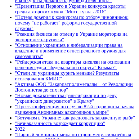
и конкурс на должность руководителя порта"
"Презентация Первого в Украине конкурса красоты
среди авторских кукол "Мисс кукла -2016"
"Потеря доверия к конкурсам по отбору чиновников:
почему "не работает" реформа государственной
службы"
"Реакция бизнеса на отмену в Украине моратория на
экспорт леса-кругляка"
"Отношение украинцев к либерализации права на
владение и применение огнестрельного оружия для
самозащиты"
"Рейдерская атака на квартиры киевлян на основании
решения судьи "федерального округа" Крыма?"
"Стали ли украинцы курить меньше? Результаты
исследования КМИС"
"Активы ООО "Закарпатполиметаллы"- от Революции
Достоинства до сих пор"
"Новые доказательства фальсификаций по делу
"украинских диверсантов" в Крыму"
"Пресс-конференция по случаю 82-й годовщины начала
движения Анонимных алкоголиков в мире"
"Ботулизм в Украине: как распознать зараженную рыбу"
"Безнаказанность возрождает коррупцию"
2022
"Парный чемпионат мира по стронгмену: сильнейшая