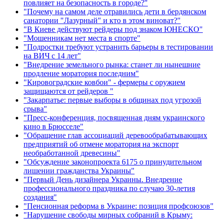
повлияет на безопасность в городе?"
"Почему на самом деле отравились дети в бердянском
санатории "Лазурный" и кто в этом виноват?"
"В Киеве действуют рейдеры под знаком ЮНЕСКО"
"Мошенникам нет места в спорте"
"Подростки требуют устранить барьеры в тестировании
на ВИЧ с 14 лет"
"Внедрение земельного рынка: станет ли нынешние
продление моратория последним"
"Кировоградские ковбои" - фермеры с оружием
защищаются от рейдеров "
"Закарпатье: первые выборы в общинах под угрозой
срыва"
"Пресс-конференция, посвященная дням украинского
кино в Брюсселе"
"Обращение глав ассоциаций деревообрабатывающих
предприятий об отмене моратория на экспорт
необработанной древесины"
"Обсуждение законопроекта 6175 о принудительном
лишении гражданства Украины"
"Первый День дизайнера Украины. Внедрение
профессионального праздника по случаю 30-летия
создания"
"Пенсионная реформа в Украине: позиция профсоюзов"
"Нарушение свободы мирных собраний в Крыму: