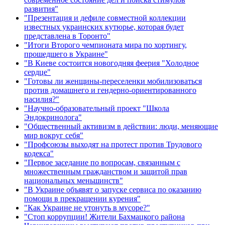
развития"
"Презентация и дефиле совместной коллекции
известных украинских кутюрье, которая будет
представлена в Торонто"
"Итоги Второго чемпионата мира по хортингу,
прошедшего в Украине"
"В Киеве состоится новогодняя феерия "Холодное
сердце"
"Готовы ли женщины-переселенки мобилизоваться
против домашнего и гендерно-ориентированного
насилия?"
"Научно-образовательный проект "Школа
Эндокринолога"
"Общественный активизм в действии: люди, меняющие
мир вокруг себя"
"Профсоюзы выходят на протест против Трудового
кодекса"
"Первое заседание по вопросам, связанным с
множественным гражданством и защитой прав
национальных меньшинств"
"В Украине объявят о запуске сервиса по оказанию
помощи в прекращении курения"
"Как Украине не утонуть в мусоре?"
"Стоп коррупции! Жители Бахмацкого района