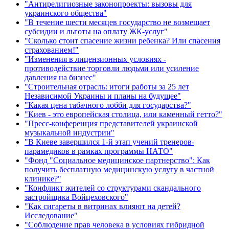
"Антирелигиозные законопроекты: вызовы для
украинского общества"
"В течение шести месяцев государство не возмещает
субсидии и льготы на оплату ЖК-услуг"
"Сколько стоит спасение жизни ребенка? Или спасения
страхованием!"
"Изменения в лицензионных условиях -
противодействие торговли людьми или усиление
давления на бизнес"
"Строительная отрасль: итоги работы за 25 лет
Независимой Украины и планы на будущее"
"Какая цена табачного лобби для государства?"
"Киев - это европейская столица, или каменный гетто?"
"Пресс-конференция представителей украинской
музыкальной индустрии"
"В Киеве завершился 1-й этап учений тренеров-
парамедиков в рамках программы НАТО"
"Фонд "Социальное медицинское партнерство": Как
получить бесплатную медицинскую услугу в частной
клинике?"
"Конфликт жителей со структурами скандального
застройщика Войцеховского"
"Как сигареты в витринах влияют на детей?
Исследование"
"Соблюдение прав человека в условиях гибридной