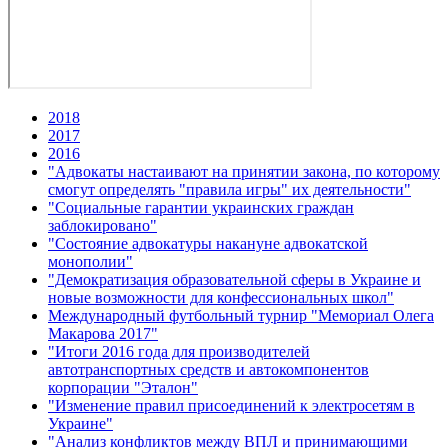
2018
2017
2016
"Адвокаты настаивают на принятии закона, по которому
смогут определять "правила игры" их деятельности"
"Социальные гарантии украинских граждан
заблокировано"
"Состояние адвокатуры накануне адвокатской
монополии"
"Демократизация образовательной сферы в Украине и
новые возможности для конфессиональных школ"
Международный футбольный турнир "Мемориал Олега
Макарова 2017"
"Итоги 2016 года для производителей
автотранспортных средств и автокомпонентов
корпорации "Эталон"
"Изменение правил присоединений к электросетям в
Украине"
"Анализ конфликтов между ВПЛ и принимающими