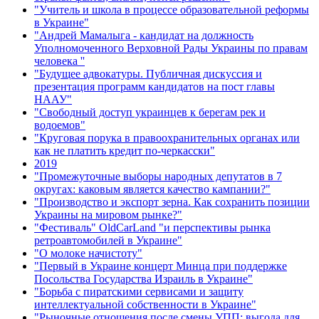
"Учитель и школа в процессе образовательной реформы
в Украине"
"Андрей Мамалыга - кандидат на должность
Уполномоченного Верховной Рады Украины по правам
человека ''
"Будущее адвокатуры. Публичная дискуссия и
презентация программ кандидатов на пост главы
НААУ"
"Свободный доступ украинцев к берегам рек и
водоемов"
"Круговая порука в правоохранительных органах или
как не платить кредит по-черкасски"
2019
"Промежуточные выборы народных депутатов в 7
округах: каковым является качество кампании?"
"Производство и экспорт зерна. Как сохранить позиции
Украины на мировом рынке?"
"Фестиваль" OldCarLand "и перспективы рынка
ретроавтомобилей в Украине"
"О молоке начистоту"
"Первый в Украине концерт Минца при поддержке
Посольства Государства Израиль в Украине"
"Борьба с пиратскими сервисами и защиту
интеллектуальной собственности в Украине"
"Рыночные отношения после смены УПП: выгода для