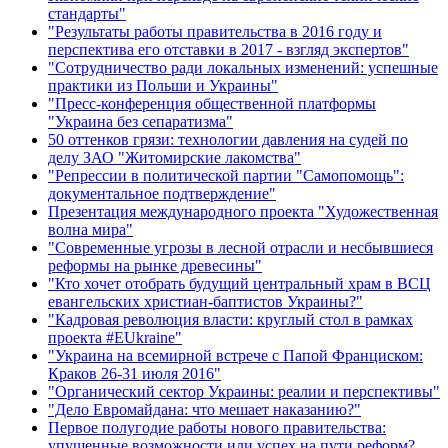
стандарты"
"Результаты работы правительства в 2016 году и
перспектива его отставки в 2017 - взгляд экспертов"
"Сотрудничество ради локальных изменений: успешные
практики из Польши и Украины"
"Пресс-конференция общественной платформы
"Украина без сепаратизма"
50 оттенков грязи: технологии давления на судей по
делу ЗАО "Житомирские лакомства"
"Репрессии в политической партии "Самопомощь":
документальное подтверждение"
Презентация международного проекта "Художественная
волна мира"
"Современные угрозы в лесной отрасли и несбывшиеся
реформы на рынке древесины"
"Кто хочет отобрать будущий центральный храм в ВСЦ
евангельских христиан-баптистов Украины?"
"Кадровая революция власти: круглый стол в рамках
проекта #EUkraine"
"Украина на всемирной встрече с Папой Франциском:
Краков 26-31 июля 2016"
"Органический сектор Украины: реалии и перспективы"
"Дело Евромайдана: что мешает наказанию?"
Первое полугодие работы нового правительства:
упущенные возможности или успех на пути реформ?