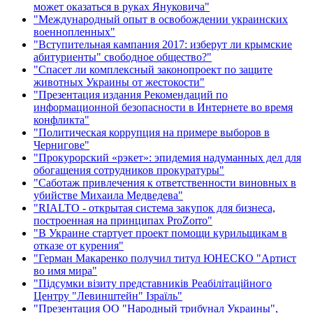
может оказаться в руках Януковича"
"Международный опыт в освобождении украинских
военнопленных"
"Вступительная кампания 2017: изберут ли крымские
абитуриенты" свободное общество?"
"Спасет ли комплексный законопроект по защите
животных Украины от жестокости"
"Презентация издания Рекомендаций по
информационной безопасности в Интернете во время
конфликта"
"Политическая коррупция на примере выборов в
Чернигове"
"Прокурорский «рэкет»: эпидемия надуманных дел для
обогащения сотрудников прокуратуры"
"Саботаж привлечения к ответственности виновных в
убийстве Михаила Медведева"
"RIALTO - открытая система закупок для бизнеса,
построенная на принципах ProZorro"
"В Украине стартует проект помощи курильщикам в
отказе от курения"
"Герман Макаренко получил титул ЮНЕСКО "Артист
во имя мира"
"Підсумки візиту представників Реабілітаційного
Центру "Левинштейн" Ізраїль"
"Презентация ОО "Народный трибунал Украины",