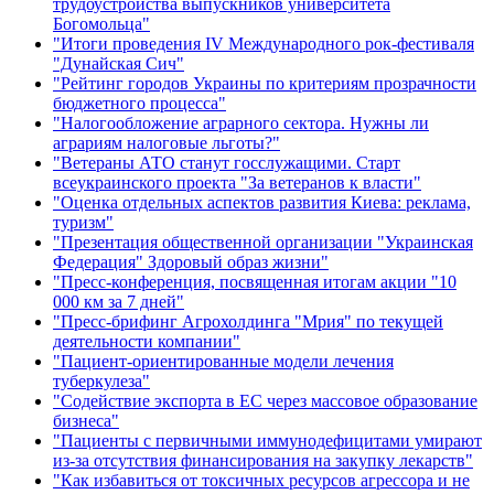
трудоустройства выпускников университета
Богомольца"
"Итоги проведения IV Международного рок-фестиваля
"Дунайская Сич"
"Рейтинг городов Украины по критериям прозрачности
бюджетного процесса"
"Налогообложение аграрного сектора. Нужны ли
аграриям налоговые льготы?"
"Ветераны АТО станут госслужащими. Старт
всеукраинского проекта "За ветеранов к власти"
"Оценка отдельных аспектов развития Киева: реклама,
туризм"
"Презентация общественной организации "Украинская
Федерация" Здоровый образ жизни"
"Пресс-конференция, посвященная итогам акции "10
000 км за 7 дней"
"Пресс-брифинг Агрохолдинга "Мрия" по текущей
деятельности компании"
"Пациент-ориентированные модели лечения
туберкулеза"
"Содействие экспорта в ЕС через массовое образование
бизнеса"
"Пациенты с первичными иммунодефицитами умирают
из-за отсутствия финансирования на закупку лекарств"
"Как избавиться от токсичных ресурсов агрессора и не