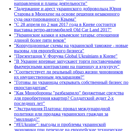
направления и планы деятельности"
"Задержание и арест украинского добровольца Юрия
Старова в Мюнхене на основе решения незаконного
суда оккупированного Крыма"
"С 28 апреля по 2 мая 2017 года в Киеве состоится
выставка ретро-автомобилей Old Car Land 2017"
"Украинские казаки и крымские татары: отношения
длиной более пяти веков"
"Коррупционные схемы на украинской таможне - новые
вызовы для европейского бизнеса"
"Презентация V Форума Global Ukrainians в Киеве"
"В Украине впервые запускают торги поставочными
фьючерсными контрактами на пшеницу и кукурузу"
"Соответствует ли реальный образ жизни чиновников
их имущественным декларациям?"
"Готовы ли украинцы открывать собственный бизнес по
евростандартам"
"Как Минобороны "разбазарило" бюджетные средства
для приобретения квартир? Солдатский аудит 2-х
последних лет"
"Экстрадиция Платона: провал международной
политики или продажа украинских граждан за
"миллиард?"
"#EUkraine": выгоды и проблемы украинской
экономики при переходе на европейские технические