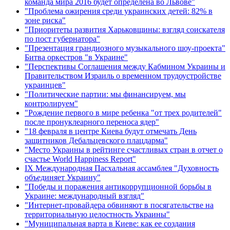
команда мира 2016 будет определена во Львове"
"Проблема ожирения среди украинских детей: 82% в
зоне риска"
"Приоритеты развития Харьковщины: взгляд соискателя
по пост губернатора"
"Презентация грандиозного музыкального шоу-проекта"
Битва оркестров "в Украине"
"Перспективы Соглашения между Кабмином Украины и
Правительством Израиль о временном трудоустройстве
украинцев"
"Политические партии: мы финансируем, мы
контролируем"
"Рождение первого в мире ребенка "от трех родителей"
после пронуклеарного переноса ядер"
"18 февраля в центре Киева будут отмечать День
защитников Дебальцевского плацдарма"
"Место Украины в рейтинге счастливых стран в отчет о
счастье World Happiness Report"
ІХ Международная Пасхальная ассамблея "Духовность
объединяет Украину"
"Победы и поражения антикоррупционной борьбы в
Украине: международный взгляд"
"Интернет-провайдера обвиняют в посягательстве на
территориальную целостность Украины"
"Муниципальная варта в Киеве: как ее создания