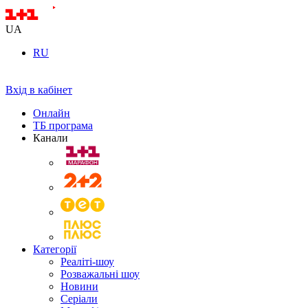
UA
RU
Вхід в кабінет
Онлайн
ТБ програма
Канали
Категорії
Реаліті-шоу
Розважальні шоу
Новини
Серіали