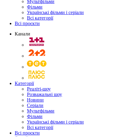
Мультфільми
Фільми
Українські фільми і серіали
Всі категорії
Всі проєкти
Канали
Категорії
Реаліті-шоу
Розважальні шоу
Новини
Серіали
Мультфільми
Фільми
Українські фільми і серіали
Всі категорії
Всі проєкти