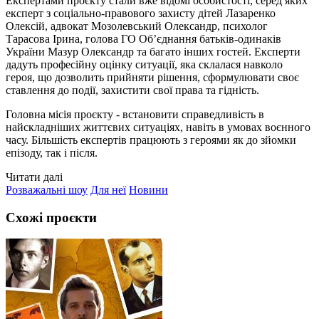
Експертами проєкту стали вже відомі особистості, серед яких
експерт з соціально-правового захисту дітей Лазаренко
Олексій, адвокат Мозолевський Олександр, психолог
Тарасова Ірина, голова ГО Об’єднання батьків-одинаків
України Мазур Олександр та багато інших гостей. Експерти
дадуть професійну оцінку ситуації, яка склалася навколо
героя, що дозволить прийняти рішення, сформулювати своє
ставлення до події, захистити свої права та гідність.
Головна місія проєкту - встановити справедливість в
найскладніших життєвих ситуаціях, навіть в умовах воєнного
часу. Більшість експертів працюють з героями як до зйомки
епізоду, так і після.
Читати далі
Розважальні шоу
Для неї
Новини
Схожі проєкти