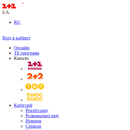
UA
RU
Вхід в кабінет
Онлайн
ТБ програма
Канали
Категорії
Реаліті-шоу
Розважальні шоу
Новини
Серіали