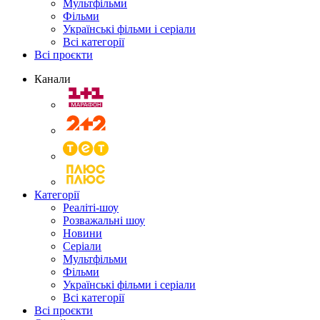
Мультфільми
Фільми
Українські фільми і серіали
Всі категорії
Всі проєкти
Канали
Категорії
Реаліті-шоу
Розважальні шоу
Новини
Серіали
Мультфільми
Фільми
Українські фільми і серіали
Всі категорії
Всі проєкти