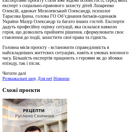
Експертами проєкту стали вже відомі особистості, серед яких
експерт з соціально-правового захисту дітей Лазаренко
Олексій, адвокат Мозолевський Олександр, психолог
Тарасова Ірина, голова ГО Об’єднання батьків-одинаків
України Мазур Олександр та багато інших гостей. Експерти
дадуть професійну оцінку ситуації, яка склалася навколо
героя, що дозволить прийняти рішення, сформулювати своє
ставлення до події, захистити свої права та гідність.
Головна місія проєкту - встановити справедливість в
найскладніших життєвих ситуаціях, навіть в умовах воєнного
часу. Більшість експертів працюють з героями як до зйомки
епізоду, так і після.
Читати далі
Розважальні шоу
Для неї
Новини
Схожі проєкти