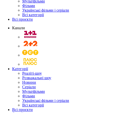
Мультфільми
Фільми
Українські фільми і серіали
Всі категорії
Всі проєкти
Канали
Категорії
Реаліті-шоу
Розважальні шоу
Новини
Серіали
Мультфільми
Фільми
Українські фільми і серіали
Всі категорії
Всі проєкти