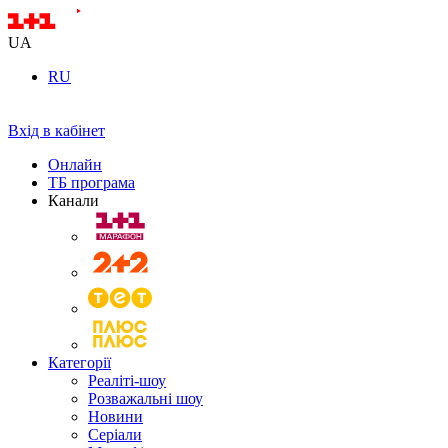
UA
RU
Вхід в кабінет
Онлайн
ТБ програма
Канали
Категорії
Реаліті-шоу
Розважальні шоу
Новини
Серіали