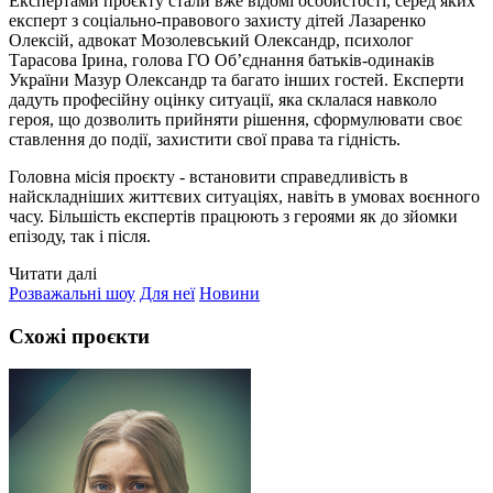
Експертами проєкту стали вже відомі особистості, серед яких
експерт з соціально-правового захисту дітей Лазаренко
Олексій, адвокат Мозолевський Олександр, психолог
Тарасова Ірина, голова ГО Об’єднання батьків-одинаків
України Мазур Олександр та багато інших гостей. Експерти
дадуть професійну оцінку ситуації, яка склалася навколо
героя, що дозволить прийняти рішення, сформулювати своє
ставлення до події, захистити свої права та гідність.
Головна місія проєкту - встановити справедливість в
найскладніших життєвих ситуаціях, навіть в умовах воєнного
часу. Більшість експертів працюють з героями як до зйомки
епізоду, так і після.
Читати далі
Розважальні шоу
Для неї
Новини
Схожі проєкти