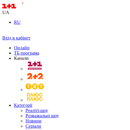
UA
RU
Вхід в кабінет
Онлайн
ТБ програма
Канали
Категорії
Реаліті-шоу
Розважальні шоу
Новини
Серіали