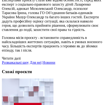
Експертами проєкту стали вже відомі особистості, серед яких
експерт з соціально-правового захисту дітей Лазаренко
Олексій, адвокат Мозолевський Олександр, психолог
Тарасова Ірина, голова ГО Об’єднання батьків-одинаків
України Мазур Олександр та багато інших гостей. Експерти
дадуть професійну оцінку ситуації, яка склалася навколо
героя, що дозволить прийняти рішення, сформулювати своє
ставлення до події, захистити свої права та гідність.
Головна місія проєкту - встановити справедливість в
найскладніших життєвих ситуаціях, навіть в умовах воєнного
часу. Більшість експертів працюють з героями як до зйомки
епізоду, так і після.
Читати далі
Розважальні шоу
Для неї
Новини
Схожі проєкти