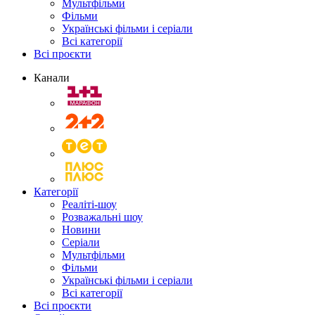
Мультфільми
Фільми
Українські фільми і серіали
Всі категорії
Всі проєкти
Канали
Категорії
Реаліті-шоу
Розважальні шоу
Новини
Серіали
Мультфільми
Фільми
Українські фільми і серіали
Всі категорії
Всі проєкти