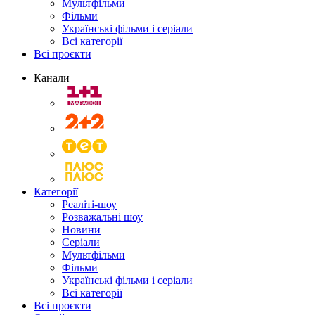
Мультфільми
Фільми
Українські фільми і серіали
Всі категорії
Всі проєкти
Канали
Категорії
Реаліті-шоу
Розважальні шоу
Новини
Серіали
Мультфільми
Фільми
Українські фільми і серіали
Всі категорії
Всі проєкти