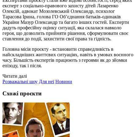
Експертами проєкту стали вже відомі особистості, серед яких
експерт з соціально-правового захисту дітей Лазаренко
Олексій, адвокат Мозолевський Олександр, психолог
Тарасова Ірина, голова ГО Об’єднання батьків-одинаків
України Мазур Олександр та багато інших гостей. Експерти
дадуть професійну оцінку ситуації, яка склалася навколо
героя, що дозволить прийняти рішення, сформулювати своє
ставлення до події, захистити свої права та гідність.
Головна місія проєкту - встановити справедливість в
найскладніших життєвих ситуаціях, навіть в умовах воєнного
часу. Більшість експертів працюють з героями як до зйомки
епізоду, так і після.
Читати далі
Розважальні шоу
Для неї
Новини
Схожі проєкти