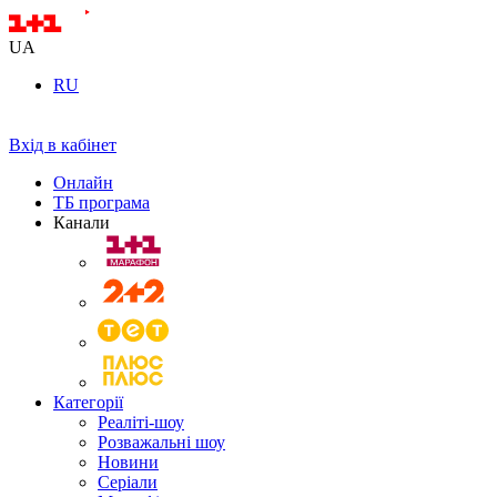
UA
RU
Вхід в кабінет
Онлайн
ТБ програма
Канали
Категорії
Реаліті-шоу
Розважальні шоу
Новини
Серіали