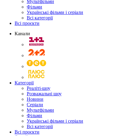
Мультфільми
Фільми
Українські фільми і серіали
Всі категорії
Всі проєкти
Канали
Категорії
Реаліті-шоу
Розважальні шоу
Новини
Серіали
Мультфільми
Фільми
Українські фільми і серіали
Всі категорії
Всі проєкти