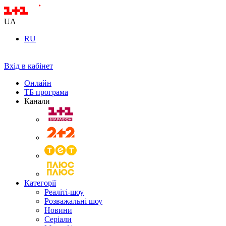
UA
RU
Вхід в кабінет
Онлайн
ТБ програма
Канали
Категорії
Реаліті-шоу
Розважальні шоу
Новини
Серіали