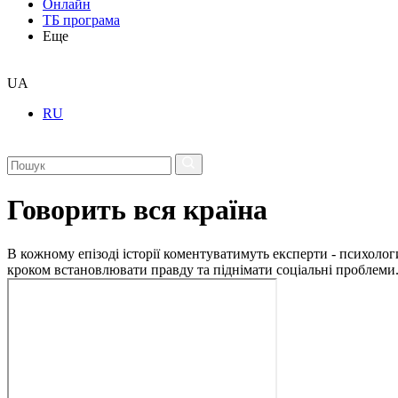
Онлайн
ТБ програма
Еще
UA
RU
Говорить вся країна
В кожному епізоді історії коментуватимуть експерти - психологи
кроком встановлювати правду та піднімати соціальні проблеми