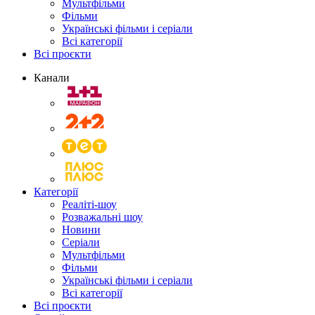
Мультфільми
Фільми
Українські фільми і серіали
Всі категорії
Всі проєкти
Канали
Категорії
Реаліті-шоу
Розважальні шоу
Новини
Серіали
Мультфільми
Фільми
Українські фільми і серіали
Всі категорії
Всі проєкти