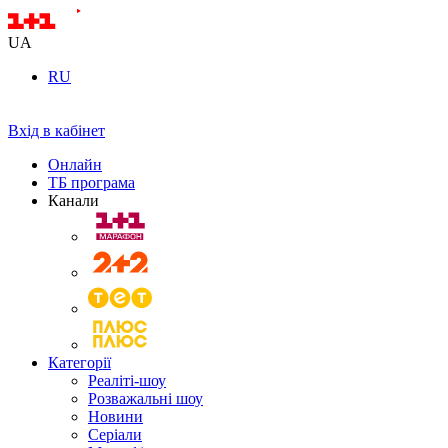
UA
RU
Вхід в кабінет
Онлайн
ТБ програма
Канали
Категорії
Реаліті-шоу
Розважальні шоу
Новини
Серіали