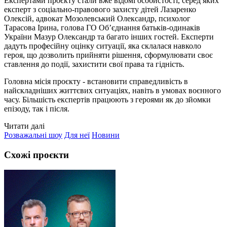
Експертами проєкту стали вже відомі особистості, серед яких
експерт з соціально-правового захисту дітей Лазаренко
Олексій, адвокат Мозолевський Олександр, психолог
Тарасова Ірина, голова ГО Об’єднання батьків-одинаків
України Мазур Олександр та багато інших гостей. Експерти
дадуть професійну оцінку ситуації, яка склалася навколо
героя, що дозволить прийняти рішення, сформулювати своє
ставлення до події, захистити свої права та гідність.
Головна місія проєкту - встановити справедливість в
найскладніших життєвих ситуаціях, навіть в умовах воєнного
часу. Більшість експертів працюють з героями як до зйомки
епізоду, так і після.
Читати далі
Розважальні шоу
Для неї
Новини
Схожі проєкти