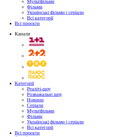
Мультфільми
Фільми
Українські фільми і серіали
Всі категорії
Всі проєкти
Канали
Категорії
Реаліті-шоу
Розважальні шоу
Новини
Серіали
Мультфільми
Фільми
Українські фільми і серіали
Всі категорії
Всі проєкти