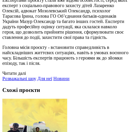
Експертами проєкту стали вже відомі особистості, серед яких
експерт з соціально-правового захисту дітей Лазаренко
Олексій, адвокат Мозолевський Олександр, психолог
Тарасова Ірина, голова ГО Об’єднання батьків-одинаків
України Мазур Олександр та багато інших гостей. Експерти
дадуть професійну оцінку ситуації, яка склалася навколо
героя, що дозволить прийняти рішення, сформулювати своє
ставлення до події, захистити свої права та гідність.
Головна місія проєкту - встановити справедливість в
найскладніших життєвих ситуаціях, навіть в умовах воєнного
часу. Більшість експертів працюють з героями як до зйомки
епізоду, так і після.
Читати далі
Розважальні шоу
Для неї
Новини
Схожі проєкти