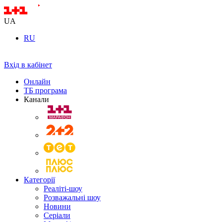
UA
RU
Вхід в кабінет
Онлайн
ТБ програма
Канали
Категорії
Реаліті-шоу
Розважальні шоу
Новини
Серіали