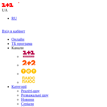
UA
RU
Вхід в кабінет
Онлайн
ТБ програма
Канали
Категорії
Реаліті-шоу
Розважальні шоу
Новини
Серіали