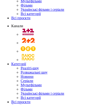
Мультфільми
Фільми
Українські фільми і серіали
Всі категорії
Всі проєкти
Канали
Категорії
Реаліті-шоу
Розважальні шоу
Новини
Серіали
Мультфільми
Фільми
Українські фільми і серіали
Всі категорії
Всі проєкти