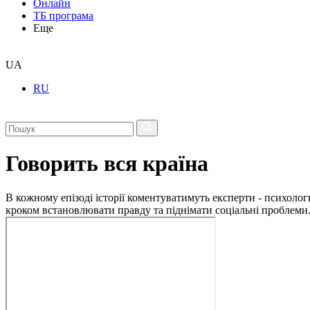
Онлайн
ТБ програма
Еще
UA
RU
Говорить вся країна
В кожному епізоді історії коментуватимуть експерти - психологи
кроком встановлювати правду та піднімати соціальні проблеми