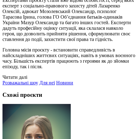
Експертами проєкту стали вже відомі особистості, серед яких
експерт з соціально-правового захисту дітей Лазаренко
Олексій, адвокат Мозолевський Олександр, психолог
Тарасова Ірина, голова ГО Об’єднання батьків-одинаків
України Мазур Олександр та багато інших гостей. Експерти
дадуть професійну оцінку ситуації, яка склалася навколо
героя, що дозволить прийняти рішення, сформулювати своє
ставлення до події, захистити свої права та гідність.
Головна місія проєкту - встановити справедливість в
найскладніших життєвих ситуаціях, навіть в умовах воєнного
часу. Більшість експертів працюють з героями як до зйомки
епізоду, так і після.
Читати далі
Розважальні шоу
Для неї
Новини
Схожі проєкти