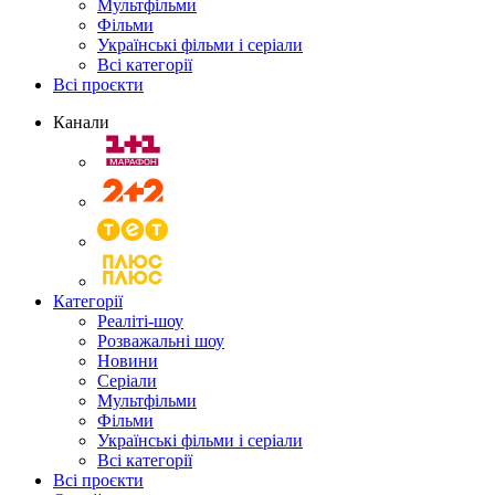
Мультфільми
Фільми
Українські фільми і серіали
Всі категорії
Всі проєкти
Канали
Категорії
Реаліті-шоу
Розважальні шоу
Новини
Серіали
Мультфільми
Фільми
Українські фільми і серіали
Всі категорії
Всі проєкти