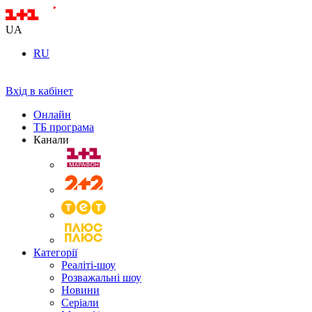
UA
RU
Вхід в кабінет
Онлайн
ТБ програма
Канали
Категорії
Реаліті-шоу
Розважальні шоу
Новини
Серіали