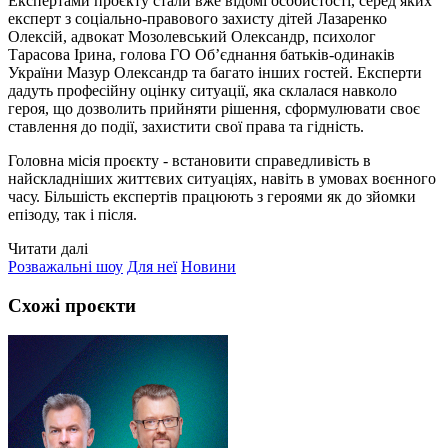
Експертами проєкту стали вже відомі особистості, серед яких
експерт з соціально-правового захисту дітей Лазаренко
Олексій, адвокат Мозолевський Олександр, психолог
Тарасова Ірина, голова ГО Об’єднання батьків-одинаків
України Мазур Олександр та багато інших гостей. Експерти
дадуть професійну оцінку ситуації, яка склалася навколо
героя, що дозволить прийняти рішення, сформулювати своє
ставлення до події, захистити свої права та гідність.
Головна місія проєкту - встановити справедливість в
найскладніших життєвих ситуаціях, навіть в умовах воєнного
часу. Більшість експертів працюють з героями як до зйомки
епізоду, так і після.
Читати далі
Розважальні шоу
Для неї
Новини
Схожі проєкти