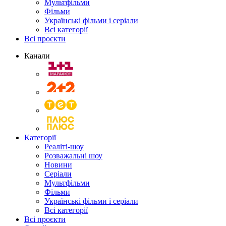
Мультфільми
Фільми
Українські фільми і серіали
Всі категорії
Всі проєкти
Канали
Категорії
Реаліті-шоу
Розважальні шоу
Новини
Серіали
Мультфільми
Фільми
Українські фільми і серіали
Всі категорії
Всі проєкти