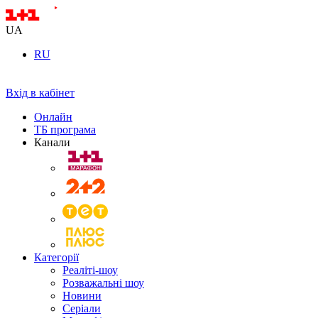
UA
RU
Вхід в кабінет
Онлайн
ТБ програма
Канали
Категорії
Реаліті-шоу
Розважальні шоу
Новини
Серіали