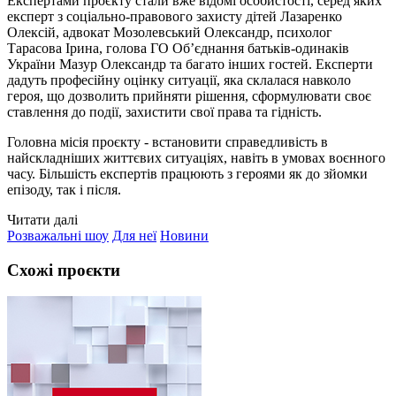
Експертами проєкту стали вже відомі особистості, серед яких
експерт з соціально-правового захисту дітей Лазаренко
Олексій, адвокат Мозолевський Олександр, психолог
Тарасова Ірина, голова ГО Об’єднання батьків-одинаків
України Мазур Олександр та багато інших гостей. Експерти
дадуть професійну оцінку ситуації, яка склалася навколо
героя, що дозволить прийняти рішення, сформулювати своє
ставлення до події, захистити свої права та гідність.
Головна місія проєкту - встановити справедливість в
найскладніших життєвих ситуаціях, навіть в умовах воєнного
часу. Більшість експертів працюють з героями як до зйомки
епізоду, так і після.
Читати далі
Розважальні шоу
Для неї
Новини
Схожі проєкти