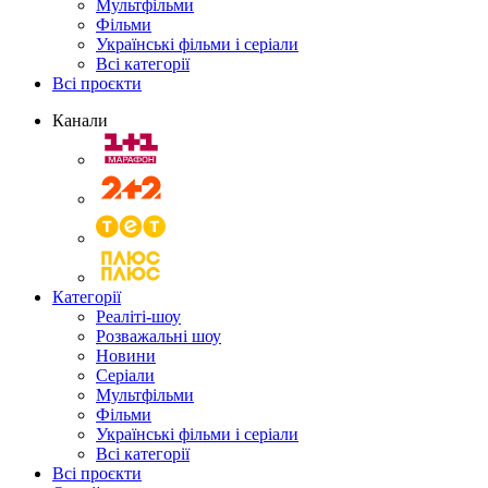
Мультфільми
Фільми
Українські фільми і серіали
Всі категорії
Всі проєкти
Канали
Категорії
Реаліті-шоу
Розважальні шоу
Новини
Серіали
Мультфільми
Фільми
Українські фільми і серіали
Всі категорії
Всі проєкти