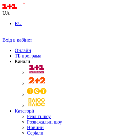
UA
RU
Вхід в кабінет
Онлайн
ТБ програма
Канали
Категорії
Реаліті-шоу
Розважальні шоу
Новини
Серіали