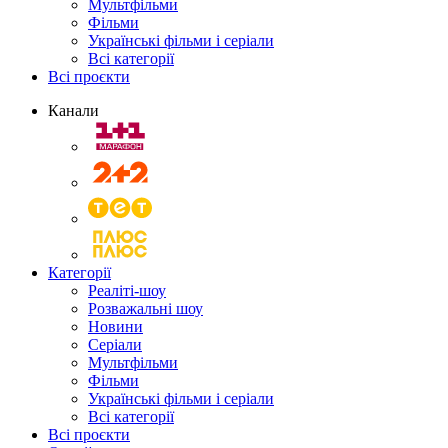
Мультфільми
Фільми
Українські фільми і серіали
Всі категорії
Всі проєкти
Канали
Категорії
Реаліті-шоу
Розважальні шоу
Новини
Серіали
Мультфільми
Фільми
Українські фільми і серіали
Всі категорії
Всі проєкти