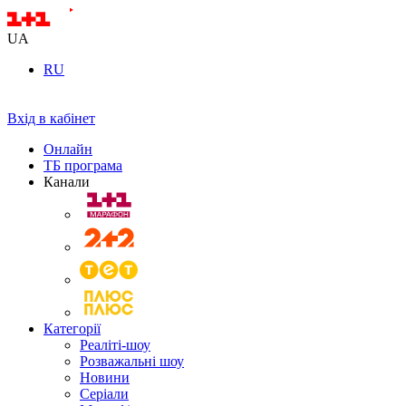
UA
RU
Вхід в кабінет
Онлайн
ТБ програма
Канали
Категорії
Реаліті-шоу
Розважальні шоу
Новини
Серіали