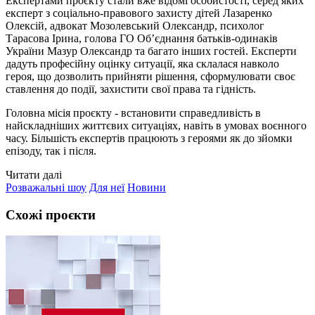
Експертами проєкту стали вже відомі особистості, серед яких
експерт з соціально-правового захисту дітей Лазаренко
Олексій, адвокат Мозолевський Олександр, психолог
Тарасова Ірина, голова ГО Об’єднання батьків-одинаків
України Мазур Олександр та багато інших гостей. Експерти
дадуть професійну оцінку ситуації, яка склалася навколо
героя, що дозволить прийняти рішення, сформулювати своє
ставлення до події, захистити свої права та гідність.
Головна місія проєкту - встановити справедливість в
найскладніших життєвих ситуаціях, навіть в умовах воєнного
часу. Більшість експертів працюють з героями як до зйомки
епізоду, так і після.
Читати далі
Розважальні шоу
Для неї
Новини
Схожі проєкти