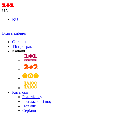
UA
RU
Вхід в кабінет
Онлайн
ТБ програма
Канали
Категорії
Реаліті-шоу
Розважальні шоу
Новини
Серіали