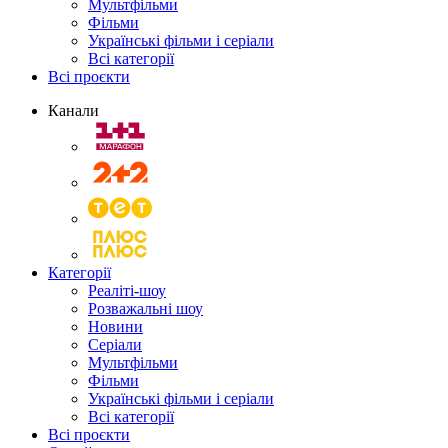
Мультфільми
Фільми
Українські фільми і серіали
Всі категорії
Всі проєкти
Канали
Категорії
Реаліті-шоу
Розважальні шоу
Новини
Серіали
Мультфільми
Фільми
Українські фільми і серіали
Всі категорії
Всі проєкти