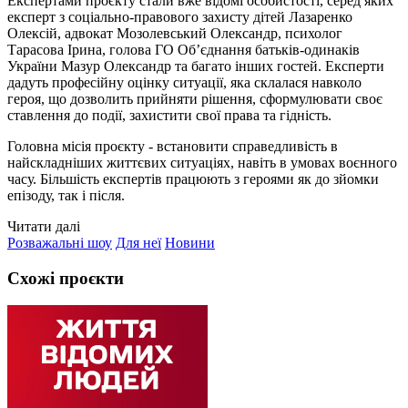
Експертами проєкту стали вже відомі особистості, серед яких
експерт з соціально-правового захисту дітей Лазаренко
Олексій, адвокат Мозолевський Олександр, психолог
Тарасова Ірина, голова ГО Об’єднання батьків-одинаків
України Мазур Олександр та багато інших гостей. Експерти
дадуть професійну оцінку ситуації, яка склалася навколо
героя, що дозволить прийняти рішення, сформулювати своє
ставлення до події, захистити свої права та гідність.
Головна місія проєкту - встановити справедливість в
найскладніших життєвих ситуаціях, навіть в умовах воєнного
часу. Більшість експертів працюють з героями як до зйомки
епізоду, так і після.
Читати далі
Розважальні шоу
Для неї
Новини
Схожі проєкти