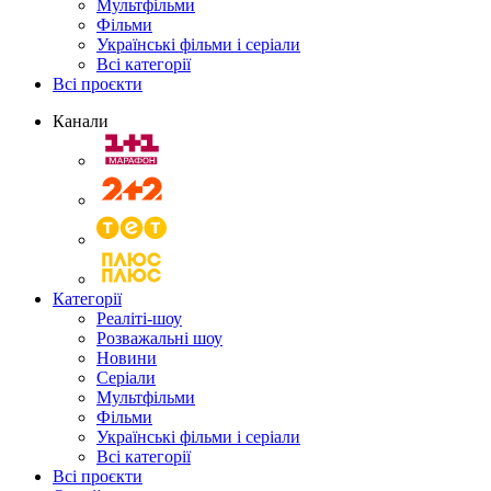
Мультфільми
Фільми
Українські фільми і серіали
Всі категорії
Всі проєкти
Канали
Категорії
Реаліті-шоу
Розважальні шоу
Новини
Серіали
Мультфільми
Фільми
Українські фільми і серіали
Всі категорії
Всі проєкти