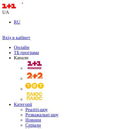
UA
RU
Вхід в кабінет
Онлайн
ТБ програма
Канали
Категорії
Реаліті-шоу
Розважальні шоу
Новини
Серіали