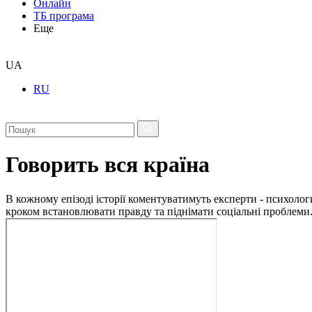
Онлайн
ТБ програма
Еще
UA
RU
Говорить вся країна
В кожному епізоді історії коментуватимуть експерти - психологи
кроком встановлювати правду та піднімати соціальні проблеми