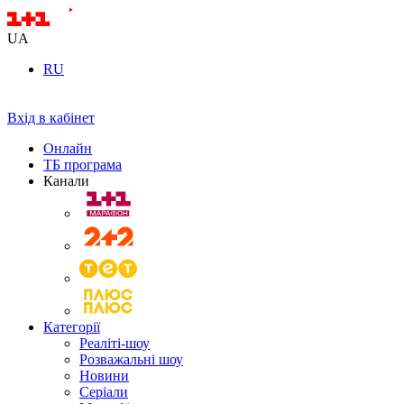
UA
RU
Вхід в кабінет
Онлайн
ТБ програма
Канали
Категорії
Реаліті-шоу
Розважальні шоу
Новини
Серіали