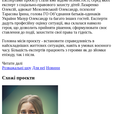
Експертами проєкту стали вже відомі особистості, серед яких
експерт з соціально-правового захисту дітей Лазаренко
Олексій, адвокат Мозолевський Олександр, психолог
Тарасова Ірина, голова ГО Об’єднання батьків-одинаків
України Мазур Олександр та багато інших гостей. Експерти
дадуть професійну оцінку ситуації, яка склалася навколо
героя, що дозволить прийняти рішення, сформулювати своє
ставлення до події, захистити свої права та гідність.
Головна місія проєкту - встановити справедливість в
найскладніших життєвих ситуаціях, навіть в умовах воєнного
часу. Більшість експертів працюють з героями як до зйомки
епізоду, так і після.
Читати далі
Розважальні шоу
Для неї
Новини
Схожі проєкти