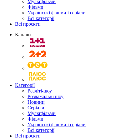
Мультфільми
Фільми
Українські фільми і серіали
Всі категорії
Всі проєкти
Канали
Категорії
Реаліті-шоу
Розважальні шоу
Новини
Серіали
Мультфільми
Фільми
Українські фільми і серіали
Всі категорії
Всі проєкти