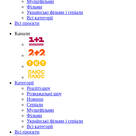
Мультфільми
Фільми
Українські фільми і серіали
Всі категорії
Всі проєкти
Канали
Категорії
Реаліті-шоу
Розважальні шоу
Новини
Серіали
Мультфільми
Фільми
Українські фільми і серіали
Всі категорії
Всі проєкти