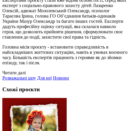
Експертами проєкту стали вже відомі особистості, серед яких
експерт з соціально-правового захисту дітей Лазаренко
Олексій, адвокат Мозолевський Олександр, психолог
Тарасова Ірина, голова ГО Об’єднання батьків-одинаків
України Мазур Олександр та багато інших гостей. Експерти
дадуть професійну оцінку ситуації, яка склалася навколо
героя, що дозволить прийняти рішення, сформулювати своє
ставлення до події, захистити свої права та гідність.
Головна місія проєкту - встановити справедливість в
найскладніших життєвих ситуаціях, навіть в умовах воєнного
часу. Більшість експертів працюють з героями як до зйомки
епізоду, так і після.
Читати далі
Розважальні шоу
Для неї
Новини
Схожі проєкти