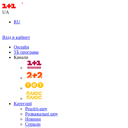
UA
RU
Вхід в кабінет
Онлайн
ТБ програма
Канали
Категорії
Реаліті-шоу
Розважальні шоу
Новини
Серіали