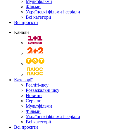
Мультфільми
Фільми
Українські фільми і серіали
Всі категорії
Всі проєкти
Канали
Категорії
Реаліті-шоу
Розважальні шоу
Новини
Серіали
Мультфільми
Фільми
Українські фільми і серіали
Всі категорії
Всі проєкти