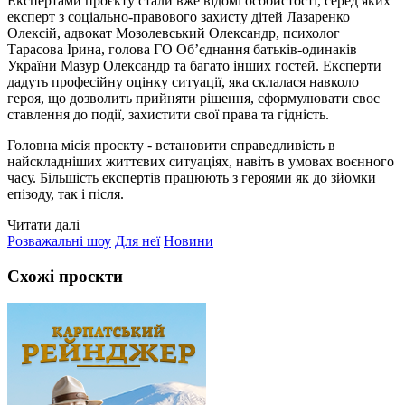
Експертами проєкту стали вже відомі особистості, серед яких
експерт з соціально-правового захисту дітей Лазаренко
Олексій, адвокат Мозолевський Олександр, психолог
Тарасова Ірина, голова ГО Об’єднання батьків-одинаків
України Мазур Олександр та багато інших гостей. Експерти
дадуть професійну оцінку ситуації, яка склалася навколо
героя, що дозволить прийняти рішення, сформулювати своє
ставлення до події, захистити свої права та гідність.
Головна місія проєкту - встановити справедливість в
найскладніших життєвих ситуаціях, навіть в умовах воєнного
часу. Більшість експертів працюють з героями як до зйомки
епізоду, так і після.
Читати далі
Розважальні шоу
Для неї
Новини
Схожі проєкти