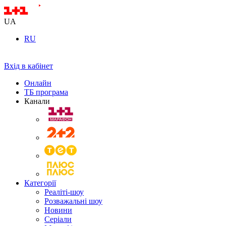
UA
RU
Вхід в кабінет
Онлайн
ТБ програма
Канали
Категорії
Реаліті-шоу
Розважальні шоу
Новини
Серіали