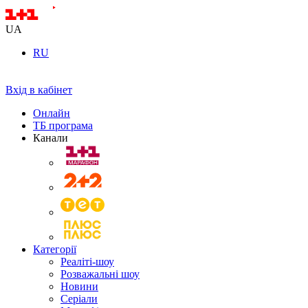
UA
RU
Вхід в кабінет
Онлайн
ТБ програма
Канали
Категорії
Реаліті-шоу
Розважальні шоу
Новини
Серіали