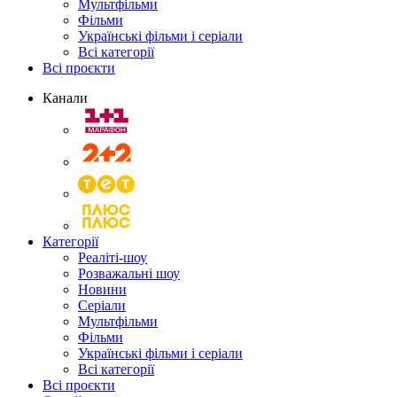
Мультфільми
Фільми
Українські фільми і серіали
Всі категорії
Всі проєкти
Канали
Категорії
Реаліті-шоу
Розважальні шоу
Новини
Серіали
Мультфільми
Фільми
Українські фільми і серіали
Всі категорії
Всі проєкти